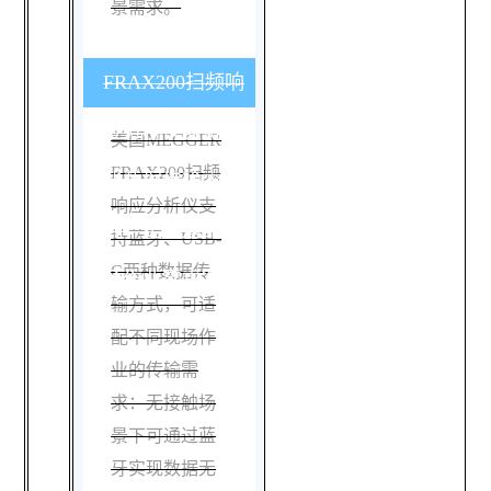
景需求。
FRAX200扫频响
应分析仪支持哪
美国MEGGER
FRAX200扫频
些数据传输方
响应分析仪支
式，是否适配现
持蓝牙、USB-
C两种数据传
场作业需求？
输方式，可适
配不同现场作
业的传输需
求：无接触场
景下可通过蓝
牙实现数据无