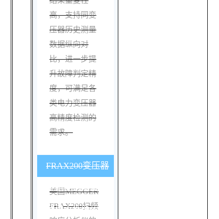
结果重复性
高，支持同变
压器历史测量
数据纵向对
比，进一步提
升故障判定精
度，可满足各
类电力变压器
高精度检测的
需求。
FRAX200变压器
绕组变形测试仪
美国MEGGER
FRAX200扫频
的核心性能优势