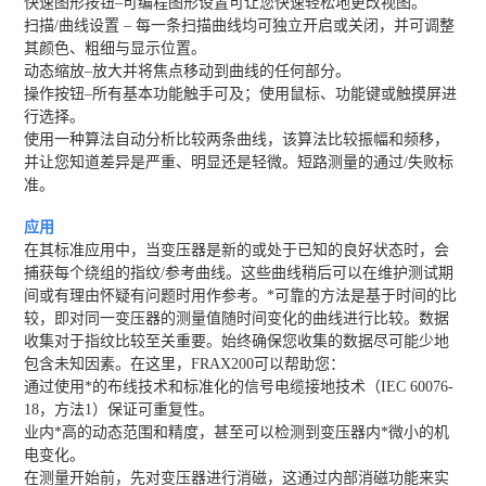
快速图形按钮–可编程图形设置可让您快速轻松地更改视图。
扫描/曲线设置 – 每一条扫描曲线均可独立开启或关闭，并可调整
其颜色、粗细与显示位置。
动态缩放–放大并将焦点移动到曲线的任何部分。
操作按钮–所有基本功能触手可及；使用鼠标、功能键或触摸屏进
行选择。
使用一种算法自动分析比较两条曲线，该算法比较振幅和频移，
并让您知道差异是严重、明显还是轻微。短路测量的通过/失败标
准。
应用
在其标准应用中，当变压器是新的或处于已知的良好状态时，会
捕获每个绕组的指纹/参考曲线。这些曲线稍后可以在维护测试期
间或有理由怀疑有问题时用作参考。*可靠的方法是基于时间的比
较，即对同一变压器的测量值随时间变化的曲线进行比较。数据
收集对于指纹比较至关重要。始终确保您收集的数据尽可能少地
包含未知因素。在这里，FRAX200可以帮助您：
通过使用*的布线技术和标准化的信号电缆接地技术（IEC 60076-
18，方法1）保证可重复性。
业内*高的动态范围和精度，甚至可以检测到变压器内*微小的机
电变化。
在测量开始前，先对变压器进行消磁，这通过内部消磁功能来实