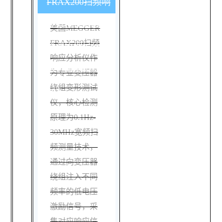
FRAX200扫频响
应分析仪的核心
美国MEGGER
FRAX200扫频
检测原理是什
响应分析仪作
么，检测精度如
为专业变压器
绕组变形测试
何？
仪，核心检测
原理为0.1Hz-
30MHz宽频扫
频测量技术，
通过向变压器
绕组注入不同
频率的低电压
激励信号，采
集对应响应信