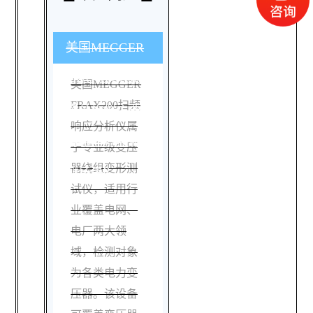
美国MEGGER
FRAX200扫频响
美国MEGGER
FRAX200扫频
应分析仪主要适
响应分析仪属
用哪些行业和检
于专业级变压
器绕组变形测
测场景？
试仪，适用行
业覆盖电网、
电厂两大领
域，检测对象
为各类电力变
压器。该设备