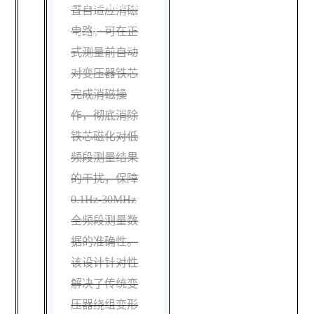
化对检测结果的
置自适应消磁
电路，可在正
干扰？
式测量前自动
对变压器铁芯
完成消磁操
作，彻底消除
铁芯磁化对低
频段测量结果
的干扰，保障
0.1Hz-30MHz
全频段测量数
据的准确性。
该设计针对性
解决了传统变
压器绕组变形