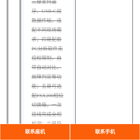
三是支持蓝
牙、USB-C双
数据传输，适
配不同现场需
求；四是配套
PC分析软件无
授权限制，自
带自动对比、
故障判定等功
能；五是可选
配FSX200相位
切换箱，一次
接线完成全相
检测；六是符
联系座机
联系手机
合IEC、DL/T