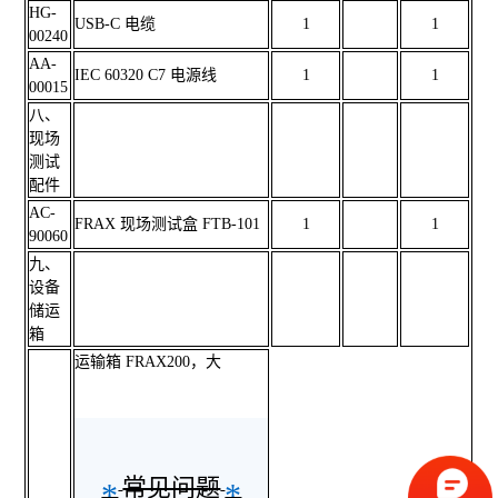
HG-
USB-C 电缆
1
1
00240
AA-
IEC 60320 C7 电源线
1
1
00015
八、
现场
测试
配件
AC-
FRAX 现场测试盒 FTB-101
1
1
90060
九、
设备
储运
箱
运输箱 FRAX200，大
常见问题
*
*