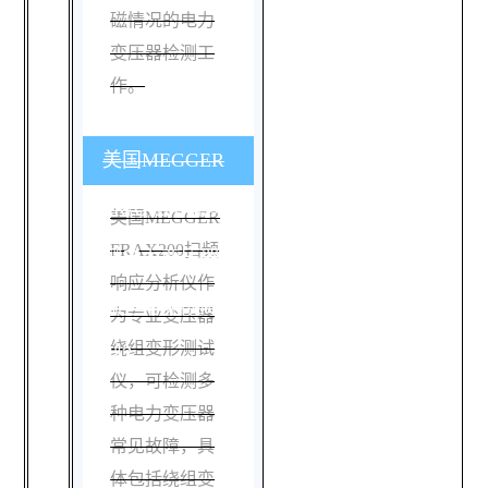
磁情况的电力
变压器检测工
作。
美国MEGGER
FRAX200可以检
美国MEGGER
FRAX200扫频
测电力变压器的
响应分析仪作
哪些常见故障类
为专业变压器
绕组变形测试
型？
仪，可检测多
种电力变压器
常见故障，具
体包括绕组变