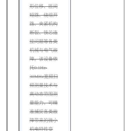
形位移、匝间
短路、绕组开
路、夹紧机构
断裂、铁芯连
接问题等各类
机械与电气故
障。该设备依
托0.1Hz-
30MHz宽频扫
频测量技术与
高动态范围测
量能力，可精
准捕捉各类故
障带来的微小
机电特性变