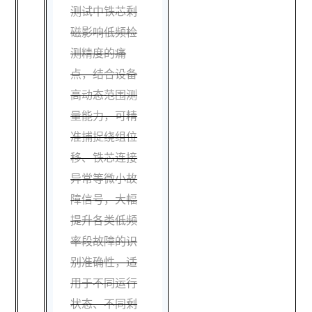
测试中铁芯剩
磁影响低频检
测精度的痛
点，结合设备
高动态范围测
量能力，可精
准捕捉绕组位
移、铁芯连接
异常等微小故
障信号，大幅
提升各类低频
率段故障的识
别准确性，适
用于不同运行
状态、不同剩