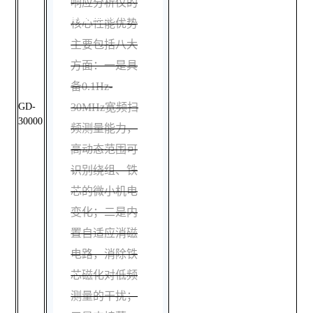
响应分析仪的
有哪些？
核心性能优势
主要包括八大
方面：一是具
备0.1Hz-
GD-
30MHz宽频扫
30000
频测量能力，
高动态范围可
识别绕组、铁
芯的微小机电
变化；二是内
置自适应消磁
电路，消除铁
芯磁化对低频
测量的干扰；