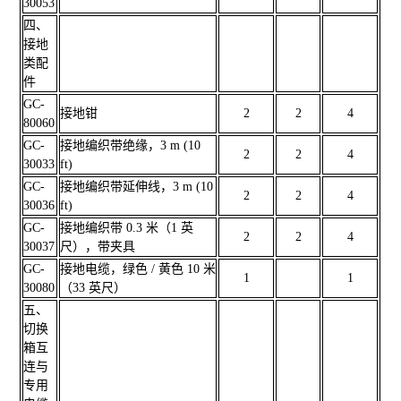
30053
四、
接地
类配
件
GC-
接地钳
2
2
4
80060
GC-
接地编织带绝缘，3 m (10
2
2
4
30033
ft)
GC-
接地编织带延伸线，3 m (10
2
2
4
30036
ft)
GC-
接地编织带 0.3 米（1 英
2
2
4
30037
尺），带夹具
GC-
接地电缆，绿色 / 黄色 10 米
1
1
30080
（33 英尺）
五、
切换
箱互
连与
专用