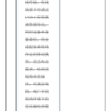
线传输，有线
场景下可通过
USB-C实现高
速数据导出。
同时设备本身
重量轻，完全
适配各类现场
作业的移动携
带、灵活布点
需求，检测流
程简单易操
作，可满足电
网、电厂不同
现场环境下的
变压器检测需