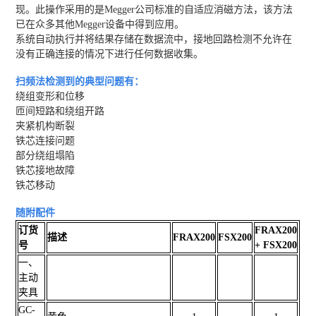
现。此操作采用的是Megger公司标准的自适应消磁方法，该方法
已在众多其他Megger设备中得到应用。
系统自动执行并将结果存储在数据流中，接地回路检测不允许在
没有正确连接的情况下进行任何数据收集。
扫频法检测到的典型问题有：
绕组变形和位移
匝间短路和绕组开路
夹紧机构断裂
铁芯连接问题
部分绕组塌陷
铁芯接地故障
铁芯移动
随附配件
订货
FRAX200
描述
FRAX200
FSX200
号
+ FSX200
一、
主动
夹具
GC-