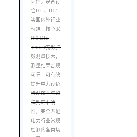
评估。设备符
合IEC、DL/T
等国内外行业
标准，核心采
用0.1Hz-
30MHz宽频扫
频测量技术，
测量结果合规
可靠，可有效
提升电力设备
检测效率与故
障判定准确
性，完全匹配
电力行业常规
检测的各类场