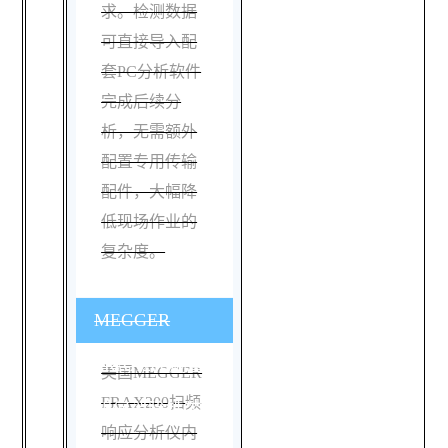
求。检测数据
可直接导入配
套PC分析软件
完成后续分
析，无需额外
配置专用传输
配件，大幅降
低现场作业的
复杂度。
MEGGER
FRAX200测量时
美国MEGGER
FRAX200扫频
如何消除铁芯磁
响应分析仪内