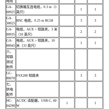
电缆
GA-
切换箱互连电缆，0.3 m（1
1
1
00925
英尺）
GA-
BNC 电缆，0.25 m RG58
3
3
30025
GA-
电缆，AUX > 短路夹，3 米
2
2
00935
（10 英尺）
GA-
电缆，AUX > 短路夹，10
1
1
00945
米（33 英尺）
六、
短路
测试
附件
GC-
FSX200 短路夹
3
3
80070
七、
供电
配件
HC-
AC/DC 适配器，USB-C, 60
1
1
04290
W