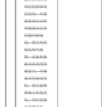
号绘制频率响
应曲线，与基
准曲线比对即
可精准识别变
压器内部绕
组、铁芯的机
械及电气故
障。设备具备
高动态范围测
量能力，可精
准识别绕组变
形、铁芯故障
等微小机电变
化，同时测量