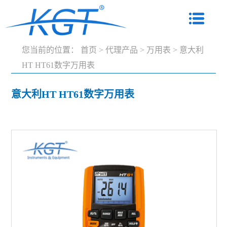
您当前的位置：
首页
>
代理产品
>
万用表
>
意大利
HT HT61数字万用表
意大利HT HT61数字万用表