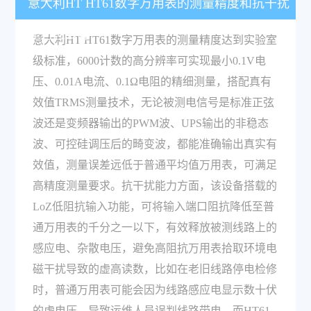
意大利HT HT61数字万用表的测量精度和抗干扰
能力怎么样？
意大利HT HT61数字万用表的测量精度达到实验室
级标准，6000计数的高分辨率可实现最小0.1V电
压、0.01A电流、0.1Ω电阻的精细测量，搭配真有
效值TRMS测量技术，无论被测电信号是标准正弦
波还是变频器输出的PWM波、UPS输出的非稳态
波、可控硅调压后的畸变波，都能准确输出真实有
效值，测量误差远低于普通平均值万用表，可满足
高精度测量要求。抗干扰能力方面，该设备搭载的
LoZ低阻抗输入功能，可将输入端口阻抗降低至普
通万用表的千分之一以下，有效释放被测线路上的
感应电、杂散电压，避免高阻抗万用表拾取环境电
磁干扰导致的虚高读数，比如在老旧线路停电检修
时，普通万用表可能会因为线路感应电显示数十伏
的虚电压，导致运维人员误判线路带电，而HT61