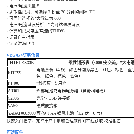
› 电压/电流矢量图
› 周期性记录，可选择 2 秒至 30 分钟的间隔 (PI)
› 可同时选择的*大数量为 600
› 电压/电流谐波分析，*高可达49次谐波
› 计算和记录电压/电流的THD%
› 记录自主指示
› 记录泄漏电流
VEGA74
订购信息
HTFLEX33E
柔性钳形表（3000 安交流，*大电缆直
电缆套装（4 根，颜色分别为黑色、红色、棕色、蓝色
KIT799
色、红色、棕色、蓝色）
PT400
“触摸屏” 专用笔
A0061
外部电池充电器电源组（含舒科电缆）
C2006
光学 / USB 连接线
VA500
硬质便携箱
YABAT0003000
可充电 AA 镍氢电池（1.2 伏，6 节）
快速入门指南、完整用户手册和管理软件可在线获取 校准报告
可选配件