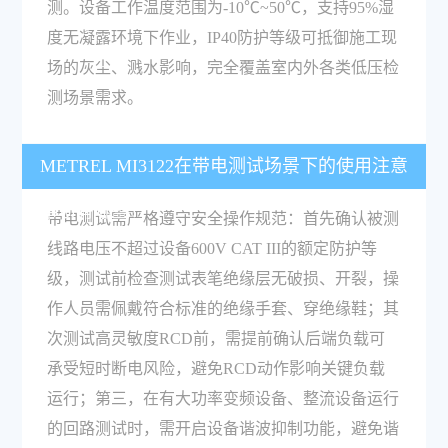
测。设备工作温度范围为-10℃~50℃，支持95%湿
度无凝露环境下作业，IP40防护等级可抵御施工现
场的灰尘、溅水影响，完全覆盖室内外各类低压检
测场景需求。
METREL MI3122在带电测试场景下的使用注意
事项有哪些？
带电测试需严格遵守安全操作规范：首先确认被测
线路电压不超过设备600V CAT III的额定防护等
级，测试前检查测试表笔绝缘层无破损、开裂，操
作人员需佩戴符合标准的绝缘手套、穿绝缘鞋；其
次测试高灵敏度RCD前，需提前确认后端负载可
承受短时断电风险，避免RCD动作影响关键负载
运行；第三，在有大功率变频设备、整流设备运行
的回路测试时，需开启设备谐波抑制功能，避免谐