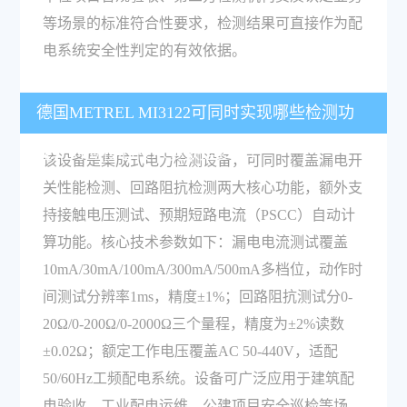
等场景的标准符合性要求，检测结果可直接作为配
电系统安全性判定的有效依据。
德国METREL MI3122可同时实现哪些检测功
能，对应核心技术参数是多少？
该设备是集成式电力检测设备，可同时覆盖漏电开
关性能检测、回路阻抗检测两大核心功能，额外支
持接触电压测试、预期短路电流（PSCC）自动计
算功能。核心技术参数如下：漏电电流测试覆盖
10mA/30mA/100mA/300mA/500mA多档位，动作时
间测试分辨率1ms，精度±1%；回路阻抗测试分0-
20Ω/0-200Ω/0-2000Ω三个量程，精度为±2%读数
±0.02Ω；额定工作电压覆盖AC 50-440V，适配
50/60Hz工频配电系统。设备可广泛应用于建筑配
电验收、工业配电运维、公建项目安全巡检等场