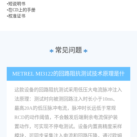
•短说明书
•在CD上的手册
•校准证书
常见问题
*
*
METREL MI3122的回路阻抗测试技术原理是什
么？
这款设备的回路阻抗测试采用低压大电流脉冲注入
法原理：测试时向被测回路注入时长小于10ms、
最高20A的低压脉冲电流，脉冲时长远低于常规
RCD的动作阈值，不会触发后端剩余电流保护装
置动作，可实现不停电测试。设备内置高精度采样
模块，可同步采集注入电流和回路压降，通过欧姆