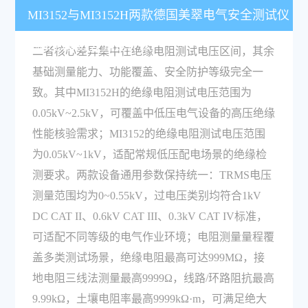
MI3152与MI3152H两款德国美翠电气安全测试仪
的核心参数差异是什么？
二者核心差异集中在绝缘电阻测试电压区间，其余
基础测量能力、功能覆盖、安全防护等级完全一
致。其中MI3152H的绝缘电阻测试电压范围为
0.05kV~2.5kV，可覆盖中低压电气设备的高压绝缘
性能核验需求；MI3152的绝缘电阻测试电压范围
为0.05kV~1kV，适配常规低压配电场景的绝缘检
测要求。两款设备通用参数保持统一：TRMS电压
测量范围均为0~0.55kV，过电压类别均符合1kV
DC CAT II、0.6kV CAT III、0.3kV CAT IV标准，
可适配不同等级的电气作业环境；电阻测量量程覆
盖多类测试场景，绝缘电阻最高可达999MΩ，接
地电阻三线法测量最高9999Ω，线路/环路阻抗最高
9.99kΩ，土壤电阻率最高9999kΩ·m，可满足绝大