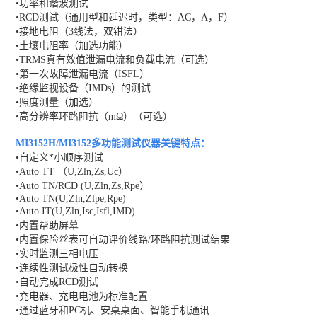
•功率和谐波测试
•RCD测试（通用型和延迟时，类型：AC，A，F）
•接地电阻（3线法，双钳法）
•土壤电阻率（加选功能）
•TRMS真有效值泄漏电流和负载电流（可选）
•第一次故障泄漏电流（ISFL）
•绝缘监视设备（IMDs）的测试
•照度测量（加选）
•高分辨率环路阻抗（mΩ）（可选）
MI3152H/MI3152多功能测试仪器
关键特点：
•自定义*小顺序测试
•Auto TT （U,Zln,Zs,Uc）
•Auto TN/RCD (U,Zln,Zs,Rpe）
•Auto TN(U,Zln,Zlpe,Rpe)
•Auto IT(U,Zln,Isc,Isfl,IMD)
•内置帮助屏幕
•内置保险丝表可自动评价线路/环路阻抗测试结果
•实时监测三相电压
•连续性测试极性自动转换
•自动完成RCD测试
•充电器、充电电池为标准配置
•通过蓝牙和PC机、安桌桌面、智能手机通讯