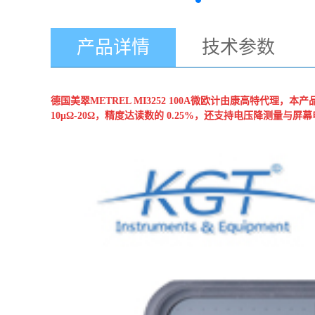
产品详情
技术参数
德国美翠METREL
MI3252 100A微欧计
由康高特代理，本产品
10μΩ-20Ω，精度达读数的 0.25%，还支持电压降测量