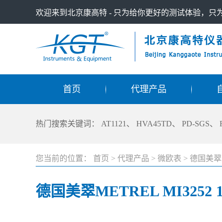
欢迎来到北京康高特 - 只为给你更好的测试体验，
首页
代理产品
热门搜索关键词：
AT1121
、
HVA45TD
、
PD-SGS
、
您当前的位置：
首页
>
代理产品
>
微欧表
>
德国美翠M
德国美翠METREL MI3252 