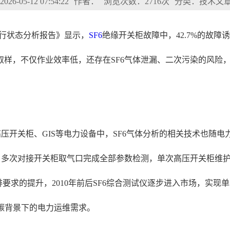
6-05-12 07:54:22
作者：
浏览次数：2716次
分类：技术文
柜运行状态分析报告》显示，
SF6
绝缘开关柜故障中，42.7%的故
样，不仅作业效率低，还存在SF6气体泄漏、二次污染的风险
高压开关柜、GIS等电力设备中，SF6气体分析的相关技术也随
，多次对接开关柜取气口完成全部参数检测，单次高压开关柜维护
排要求的提升，2010年前后SF6综合测试仪逐步进入市场，实现
碳背景下的电力运维需求。