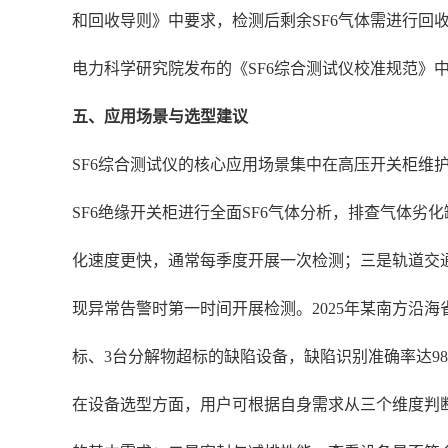
和回收导则》中要求，检测后剩余SF6气体需进行回收
电力科学研究院发布的《SF6综合测试仪校准规范
五、应用场景与选型建议
SF6综合测试仪的核心应用场景集中在高压开关柜维
SF6绝缘开关柜进行全面SF6气体分析，排查气体
化速度更快，通常每季度开展一次检测；三是轨道交
现异常告警时第一时间开展检测。2025年某南方沿海省
标、3台分解物超标的缺陷设备，缺陷识别准确率达98.
在设备选型方面，用户可根据自身需求从三个维度判断