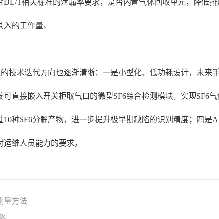
DL/T相关标准的泄漏率要求，是否内置气体回收单元，降低
录入的工作量。
仪的技术迭代方向也逐渐清晰：一是小型化、低功耗设计，未来手
可直接嵌入开关柜取气口的微型SF6综合检测模块，实现SF6
10种SF6分解产物，进一步提升极早期缺陷的识别精度；四是A
对运维人员能力的要求。
测量方法
略