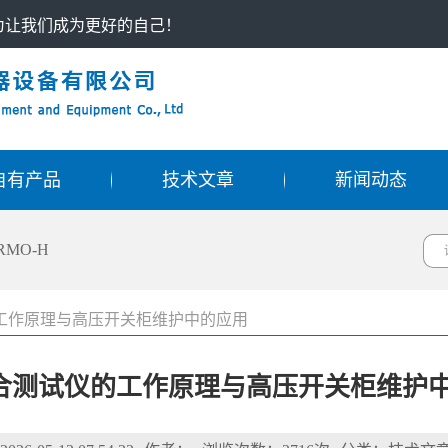
只为让我们成为更好的自己！
自有产品
技术文章
新闻动态
RMO-H
的工作原理与高压开关柜维护中的应用
综合测试仪的工作原理与高压开关柜维护