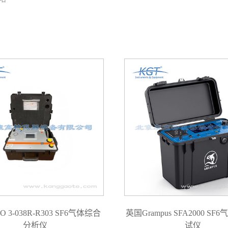
 3-038R-R303 SF6气体综合
英国Grampus SFA2000 S
分析仪
试仪