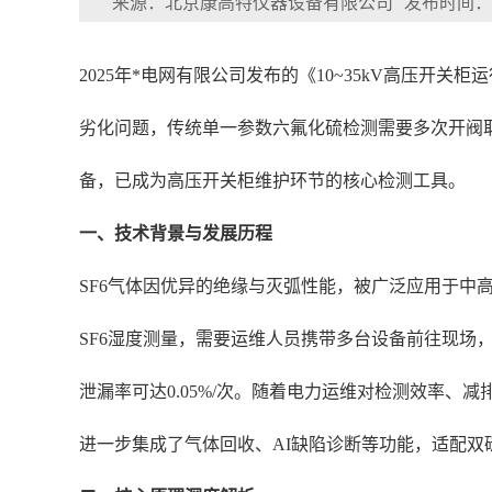
来源：北京康高特仪器设备有限公司
发布时间：202
2025年*电网有限公司发布的《10~35kV高压开关
劣化问题，传统单一参数六氟化硫检测需要多次开阀取
备，已成为高压开关柜维护环节的核心检测工具。
一、技术背景与发展历程
SF6气体因优异的绝缘与灭弧性能，被广泛应用于中
SF6湿度测量，需要运维人员携带多台设备前往现场
泄漏率可达0.05%/次。随着电力运维对检测效率、减
进一步集成了气体回收、AI缺陷诊断等功能，适配双