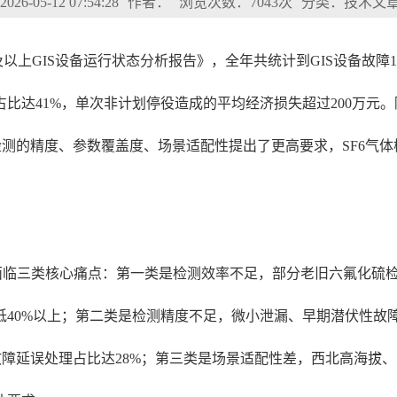
6-05-12 07:54:28
作者：
浏览次数：7043次
分类：技术文
及以上GIS设备运行状态分析报告》，全年共统计到GIS设备故障1
达41%，单次非计划停役造成的平均经济损失超过200万元。随
检测的精度、参数覆盖度、场景适配性提出了更高要求，SF6气
普遍面临三类核心痛点：第一类是检测效率不足，部分老旧六氟化硫
40%以上；第二类是检测精度不足，微小泄漏、早期潜伏性故障
故障延误处理占比达28%；第三类是场景适配性差，西北高海拔