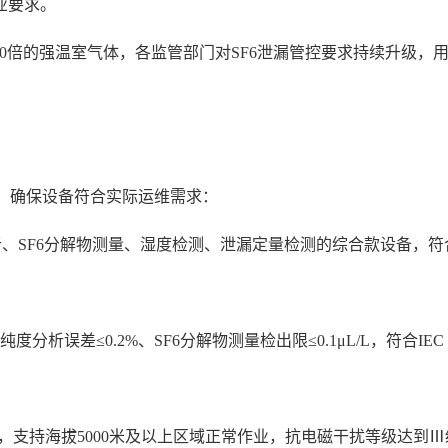
业要求。
3500倍的强温室气体，各监管部门对SF6泄漏管控要求持续升级
标，确保设备符合实际运维需求：
F6分解物测量、湿度检测、泄漏定量检测的综合款设备，符合DL/T
度分析误差≤0.2%、SF6分解物测量检出限≤0.1μL/L，符合IE
5℃，支持海拔5000米及以上区域正常作业，抗电磁干扰等级达