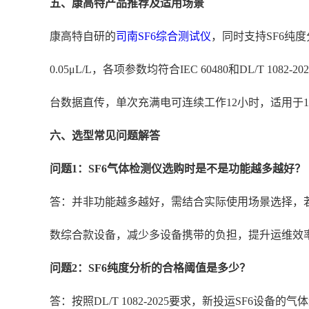
五、康高特产品推荐及适用场景
康高特自研的
司南
SF6综合测试仪
，同时支持SF6纯度
0.05μL/L，各项参数均符合IEC 60480和DL/T
台数据直传，单次充满电可连续工作12小时，适用于110
六、选型常见问题解答
问题1：SF6气体检测仪选购时是不是功能越多越好？
答：并非功能越多越好，需结合实际使用场景选择，
数综合款设备，减少多设备携带的负担，提升运维效
问题2：SF6纯度分析的合格阈值是多少？
答：按照DL/T 1082-2025要求，新投运SF6