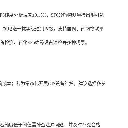
纯度分析误差≤0.15%，SF6分解物测量检出限可达
35℃到60℃，抗电磁干扰等级达到Ⅳ级，支持国网、南网物联平
6设备检测、石化SF6绝缘设备巡检等多种场景。
成本；若为常态化开展GIS设备维护，建议选择多参
97%，若纯度低于阈值需排查泄漏问题，并及时补充合格