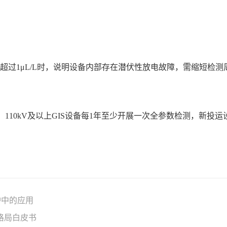
含量超过1μL/L时，说明设备内部存在潜伏性放电故障，需缩短检测
？
求，110kV及以上GIS设备每1年至少开展一次全参数检测，新
护中的应用
格局白皮书