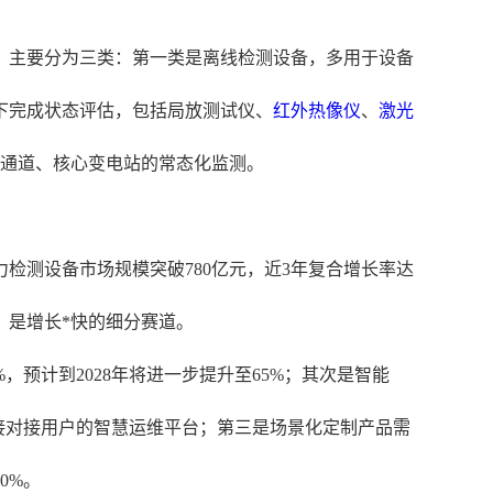
，主要分为三类：第一类是离线检测设备，多用于设备
下完成状态评估，包括局放测试仪、
红外热像仪
、
激光
电通道、核心变电站的常态化监测。
力检测设备市场规模突破780亿元，近3年复合增长率达
7%，是增长*快的细分赛道。
，预计到2028年将进一步提升至65%；其次是智能
接对接用户的智慧运维平台；第三是场景化定制产品需
0%。