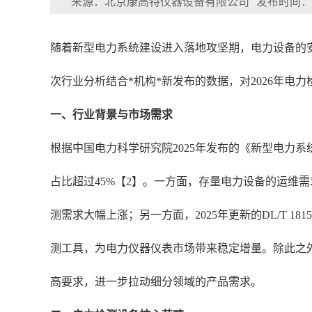
来源：北京康高特仪器设备有限公司
发布时间：202
随着新型电力系统建设进入落地攻坚期，电力设备的
次行业分析结合*机构*新发布的数据，对2026年
一、行业背景与市场需求
根据中国电力科学研究院2025年发布的《新型电力
占比超过45%【2】。一方面，存量电力设备的运维需求
测需求大幅上涨；另一方面，2025年更新的DL/T 
测工具，为电力仪器仪表市场带来稳定增量。除此之
高要求，进一步拉动细分领域的产品需求。