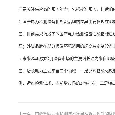
三要关注供应商的服务能力，包括校准服务、售后响
2. 国产电力检测设备和外资品牌的差异主要体现在哪
答：目前常规场景下的国产电力检测设备性能指标已
显；外资品牌在部分极端环境适用的超高端定制设备
3. 未来2年电力检测设备市场的主要增长动力来自哪
答：增长动力主要来自三个领域：一是配网智能化改
测、运维检测需求，占新增市场的27%左右；三是特
上一篇：
市政管网漏水检测技术发展从听漏仪到物联