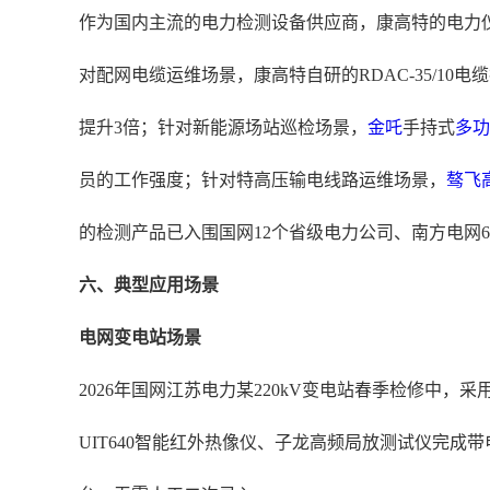
作为国内主流的电力检测设备供应商，康高特的电力仪器
对配网电缆运维场景，康高特自研的RDAC-35/10
提升3倍；针对新能源场站巡检场景，
金吒
手持式
多功
员的工作强度；针对特高压输电线路运维场景，
骜飞
的检测产品已入围国网12个省级电力公司、南方电网
六、典型应用场景
电网变电站场景
2026年国网江苏电力某220kV变电站春季检修中，采
UIT640智能红外热像仪、子龙高频局放测试仪完成