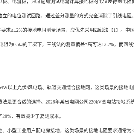
位极、电流极，通过施加测试电流计算接地极的电位差得到电阻
电位测试回路，通过差分测量的方式完全消除了引线电阻、接触电阻带
要求≤±2%的接地电阻测量场景，应优先采用四线法【1】。中国
阻为0.5Ω的工况下，三线法的测量偏差*高可达12.7%，而四
0MW以上光伏/风电场、轨道交通综合接地网，这类场景的接地电阻
法是更合适的选择。2026年某省电网公司220kV变电站接地
28%，有效减少了复测成本。
、小型工业用户配电房接地，这类场景的接地电阻要求通常为≤4