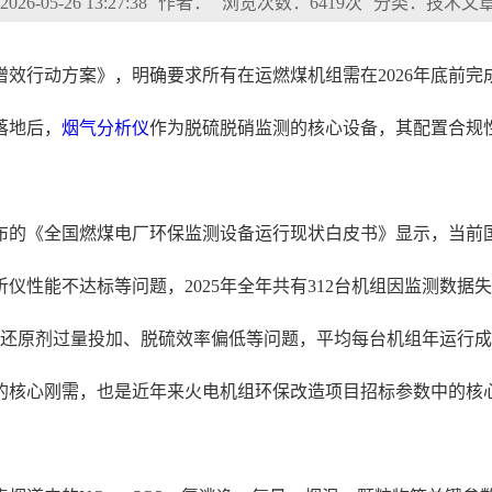
6-05-26 13:27:38
作者：
浏览次数：6419次
分类：技术文
质增效行动方案》，明确要求所有在运燃煤机组需在2026年底前
落地后，
烟气分析仪
作为脱硫脱硝监测的核心设备，其配置合规
布的《全国燃煤电厂环保监测设备运行现状白皮书》显示，当前国内在
仪性能不达标等问题，2025年全年共有312台机组因监测数
硝还原剂过量投加、脱硫效率偏低等问题，平均每台机组年运行成
的核心刚需，也是近年来火电机组环保改造项目招标参数中的核