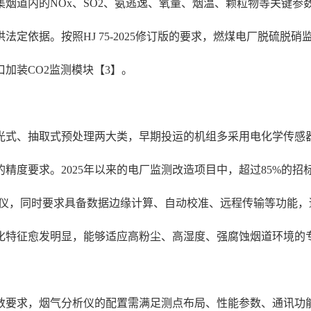
烟道内的NOx、SO2、氨逃逸、氧量、烟温、颗粒物等关键参
定依据。按照HJ 75-2025修订版的要求，燃煤电厂脱硫脱
加装CO2监测模块【3】。
光式、抽取式预处理两大类，早期投运的机组多采用电化学传感
精度要求。2025年以来的电厂监测改造项目中，超过85%的招
析仪，同时要求具备数据边缘计算、自动校准、远程传输等功能，
化特征愈发明显，能够适应高粉尘、高湿度、强腐蚀烟道环境的
数要求，烟气分析仪的配置需满足测点布局、性能参数、通讯功