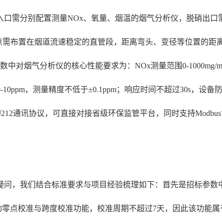
出入口需分别配置测量NOx、氧量、烟温的烟气分析仪，脱硝出
测点需布置在烟道流速稳定的直管段，距离弯头、变径等位置的距
烟气分析仪的核心性能要求为：NOx测量范围0-1000mg/m³
0-10ppm，测量精度不低于±0.1ppm；响应时间不超过30s，设
212通讯协议，可直接对接省级环保监管平台，同时支持Modbu
问，我们结合标准要求与项目经验梳理如下：首先是招标参数中要求
备自动零点校准与跨度校准功能，校准周期不超过7天，因此该功能