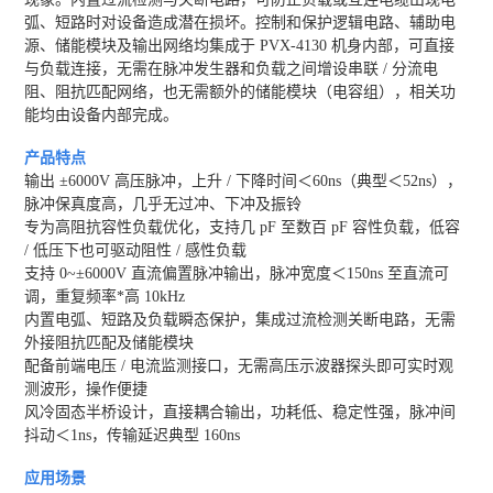
弧、短路时对设备造成潜在损坏。控制和保护逻辑电路、辅助电
源、储能模块及输出网络均集成于 PVX-4130 机身内部，可直接
与负载连接，无需在脉冲发生器和负载之间增设串联 / 分流电
阻、阻抗匹配网络，也无需额外的储能模块（电容组），相关功
能均由设备内部完成。
产品特点
输出 ±6000V 高压脉冲，上升 / 下降时间＜60ns（典型＜52ns），
脉冲保真度高，几乎无过冲、下冲及振铃
专为高阻抗容性负载优化，支持几 pF 至数百 pF 容性负载，低容
/ 低压下也可驱动阻性 / 感性负载
支持 0~±6000V 直流偏置脉冲输出，脉冲宽度＜150ns 至直流可
调，重复频率*高 10kHz
内置电弧、短路及负载瞬态保护，集成过流检测关断电路，无需
外接阻抗匹配及储能模块
配备前端电压 / 电流监测接口，无需高压示波器探头即可实时观
测波形，操作便捷
风冷固态半桥设计，直接耦合输出，功耗低、稳定性强，脉冲间
抖动＜1ns，传输延迟典型 160ns
应用场景