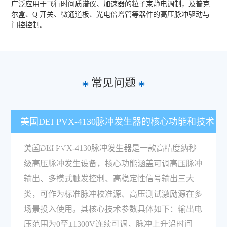
广泛应用于飞行时间质谱仪、加速器的粒子束静电调制，及普克
尔盒、Q 开关、微通道板、光电倍增管等器件的高压脉冲驱动与
门控控制。
常见问题
*
*
美国DEI PVX-4130脉冲发生器的核心功能和技术
参数有哪些？
美国DEI PVX-4130脉冲发生器是一款高精度纳秒
级高压脉冲发生设备，核心功能涵盖可调高压脉冲
输出、多模式触发控制、高稳定性信号输出三大
类，可作为标准脉冲校准源、高压测试激励源在多
场景投入使用。其核心技术参数具体如下：输出电
压范围为0至±1300V连续可调，脉冲上升沿时间