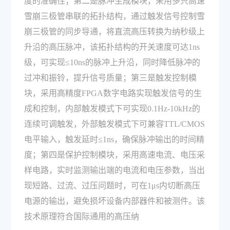
度的准确性；第二是脉冲生成模块，采用多只高速
雪崩三极管串联的拓扑结构，通过触发信号控制雪
崩三极管的同步导通，将直流高压转换为纳秒级上
升沿的高压脉冲，该拓扑结构的开关速度可达1ns
级，可实现≤10ns的脉冲上升沿，同时降低脉冲的
过冲和振铃，提升信号质量；第三是触发控制模
块，采用高精度FPGA数字电路实现触发信号的生
成和控制，内部触发模式下可实现0.1Hz-10kHz的
连续可调触发，外部触发模式下可兼容TTL/CMOS
电平输入，触发延时≤1ns，确保脉冲输出的时间精
度；第四是保护控制模块，采用高速电流、电压采
样电路，实时监测输出端的电流和电压参数，当出
现短路、过流、过压问题时，可在1μs内切断高压
电源的输出，避免损坏设备内部器件和被测件。该
技术原理符合国际通用的高压纳