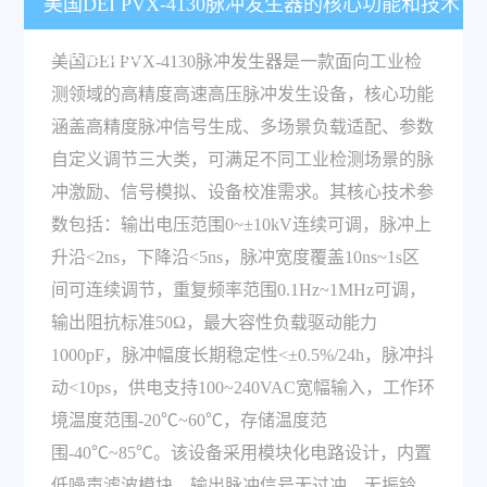
美国DEI PVX-4130脉冲发生器的核心功能和技术
参数有哪些？
美国DEI PVX-4130脉冲发生器是一款面向工业检
测领域的高精度高速高压脉冲发生设备，核心功能
涵盖高精度脉冲信号生成、多场景负载适配、参数
自定义调节三大类，可满足不同工业检测场景的脉
冲激励、信号模拟、设备校准需求。其核心技术参
数包括：输出电压范围0~±10kV连续可调，脉冲上
升沿<2ns，下降沿<5ns，脉冲宽度覆盖10ns~1s区
间可连续调节，重复频率范围0.1Hz~1MHz可调，
输出阻抗标准50Ω，最大容性负载驱动能力
1000pF，脉冲幅度长期稳定性<±0.5%/24h，脉冲抖
动<10ps，供电支持100~240VAC宽幅输入，工作环
境温度范围-20℃~60℃，存储温度范
围-40℃~85℃。该设备采用模块化电路设计，内置
低噪声滤波模块，输出脉冲信号无过冲、无振铃，