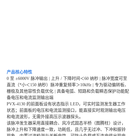
产品核心特性
0 至 ±6000V 脉冲输出 | 上升 / 下降时间＜60 纳秒 | 脉冲宽度可至
直流（*小＜150 纳秒）脉冲重复频率＞10kHz | 专为驱动偏转板、
栅极及其他容性负载优化 | 具备电弧、短路和负载瞬态保护功能配
备电压和电流监测输出端
PVX-4130 的前面板设有状态指示 LED，可实时监测发生器工作
状态；前面板的电压和电流监测接口，能直接实时观测输出电压
和电流波形，无需外接高压示波器探头。
该脉冲发生器采用直接耦合、风冷式固态半桥（图腾柱）设计，
脉冲上升和下降速度一致，功耗低，且几乎无过冲、下冲和振铃
现象。内置过流检测与关断电路，可防止负载或互连电缆出现电