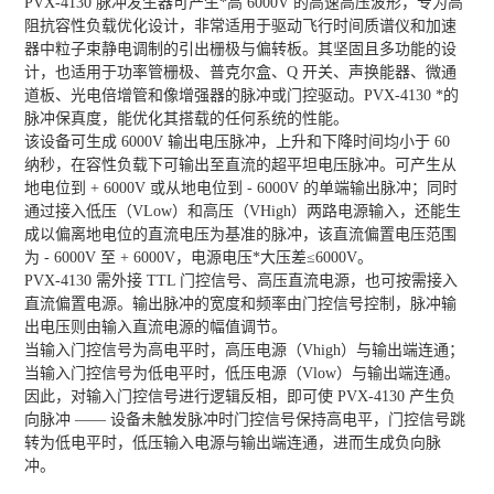
PVX-4130 脉冲发生器可产生*高 6000V 的高速高压波形，专为高
阻抗容性负载优化设计，非常适用于驱动飞行时间质谱仪和加速
器中粒子束静电调制的引出栅极与偏转板。其坚固且多功能的设
计，也适用于功率管栅极、普克尔盒、Q 开关、声换能器、微通
道板、光电倍增管和像增强器的脉冲或门控驱动。PVX-4130 *的
脉冲保真度，能优化其搭载的任何系统的性能。
该设备可生成 6000V 输出电压脉冲，上升和下降时间均小于 60
纳秒，在容性负载下可输出至直流的超平坦电压脉冲。可产生从
地电位到 + 6000V 或从地电位到 - 6000V 的单端输出脉冲；同时
通过接入低压（VLow）和高压（VHigh）两路电源输入，还能生
成以偏离地电位的直流电压为基准的脉冲，该直流偏置电压范围
为 - 6000V 至 + 6000V，电源电压*大压差≤6000V。
PVX-4130 需外接 TTL 门控信号、高压直流电源，也可按需接入
直流偏置电源。输出脉冲的宽度和频率由门控信号控制，脉冲输
出电压则由输入直流电源的幅值调节。
当输入门控信号为高电平时，高压电源（Vhigh）与输出端连通；
当输入门控信号为低电平时，低压电源（Vlow）与输出端连通。
因此，对输入门控信号进行逻辑反相，即可使 PVX-4130 产生负
向脉冲 —— 设备未触发脉冲时门控信号保持高电平，门控信号跳
转为低电平时，低压输入电源与输出端连通，进而生成负向脉
冲。