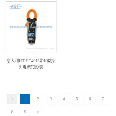
意大利HT HT4013带K型探
头电流钳形表
«
1
2
3
4
5
6
7
8
9
»