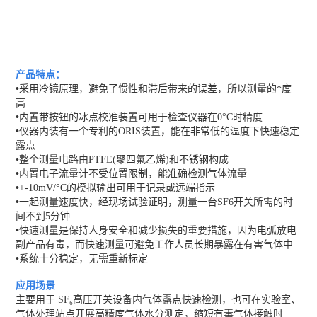
产品特点：
•
采用冷镜原理，避免了惯性和滞后带来的误差，所以测量的*度
高
•
内置带按钮的冰点校准装置可用于检查仪器在0°C时精度
•
仪器内装有一个专利的ORIS装置，能在非常低的温度下快速稳定
露点
•
整个测量电路由PTFE(聚四氟乙烯)和不锈钢构成
•
内置电子流量计不受位置限制，能准确检测气体流量
•
+-10mV/°C的模拟输出可用于记录或远端指示
•
一起测量速度快，经现场试验证明，测量一台SF6开关所需的时
间不到5分钟
•
快速测量是保持人身安全和减少损失的重要措施，因为电弧放电
副产品有毒，而快速测量可避免工作人员长期暴露在有害气体中
•
系统十分稳定，无需重新标定
应
用场景
主要用于 SF₆高压开关设备内气体露点快速检测，也可在实验室、
气体处理站点开展高精度气体水分测定，缩短有毒气体接触时