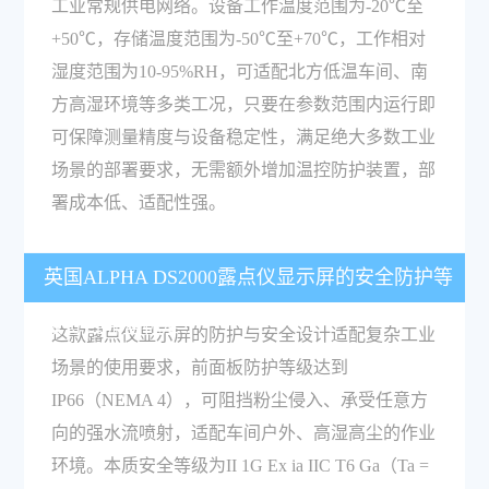
工业常规供电网络。设备工作温度范围为-20℃至
+50℃，存储温度范围为-50℃至+70℃，工作相对
湿度范围为10-95%RH，可适配北方低温车间、南
方高湿环境等多类工况，只要在参数范围内运行即
可保障测量精度与设备稳定性，满足绝大多数工业
场景的部署要求，无需额外增加温控防护装置，部
署成本低、适配性强。
英国ALPHA DS2000露点仪显示屏的安全防护等
级符合哪些标准？
这款露点仪显示屏的防护与安全设计适配复杂工业
场景的使用要求，前面板防护等级达到
IP66（NEMA 4），可阻挡粉尘侵入、承受任意方
向的强水流喷射，适配车间户外、高湿高尘的作业
环境。本质安全等级为II 1G Ex ia IIC T6 Ga（Ta =