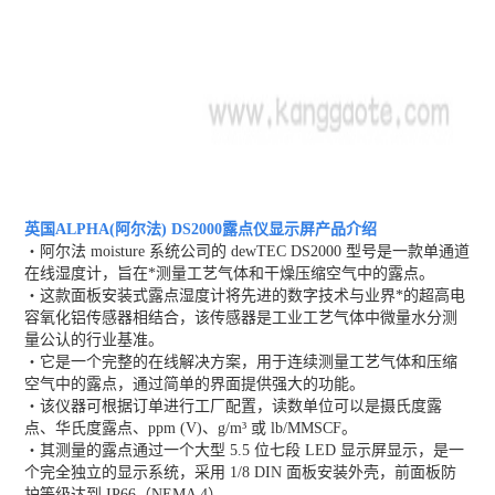
英国ALPHA(阿尔法) DS2000露点仪显示屏
产品介绍
・阿尔法 moisture 系统公司的 dewTEC DS2000 型号是一款单通道
在线湿度计，旨在*测量工艺气体和干燥压缩空气中的露点。
・这款面板安装式露点湿度计将先进的数字技术与业界*的超高电
容氧化铝传感器相结合，该传感器是工业工艺气体中微量水分测
量公认的行业基准。
・它是一个完整的在线解决方案，用于连续测量工艺气体和压缩
空气中的露点，通过简单的界面提供强大的功能。
・该仪器可根据订单进行工厂配置，读数单位可以是摄氏度露
点、华氏度露点、ppm (V)、g/m³ 或 lb/MMSCF。
・其测量的露点通过一个大型 5.5 位七段 LED 显示屏显示，是一
个完全独立的显示系统，采用 1/8 DIN 面板安装外壳，前面板防
护等级达到 IP66（NEMA 4）。