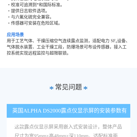
・校准可追溯到*和国际标准。
・提供日志软件选项。
・与六氟化硫完全兼容。
・传感器可安装在危险区域。
应用场景
用于工艺气体、干燥压缩空气连续露点监测，适配电力 SF₆设备、
气体脱水装置、工业干燥工段，防爆场景可布设传感器，接入工
控系统实现远程监控与超限联锁。
常见问题
*
*
英国ALPHA DS2000露点仪显示屏的安装参数有
哪些？
这款露点仪显示屏采用嵌入式安装设计，整体产品
尺寸为宽95mm×高48mm×深110mm，适配标准面