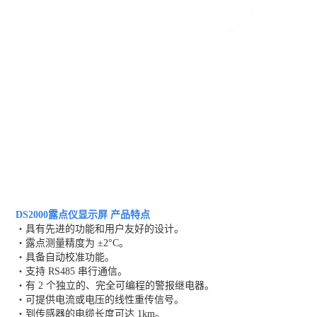
DS2000露点仪显示屏 产品特点
・具有先进的功能和用户友好的设计。
・露点测量精度为 ±2°C。
・具备自动校准功能。
・支持 RS485 串行通信。
・有 2 个独立的、完全可编程的警报继电器。
・可提供电流或电压的线性重传信号。
・到传感器的电缆长度可达 1km。