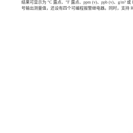
结果可显示为 °C 露点、°F 露点、ppm (v)、ppb (v)、g/
号输出测量值，还设有四个可编程报警继电器。同时，支持 RS4