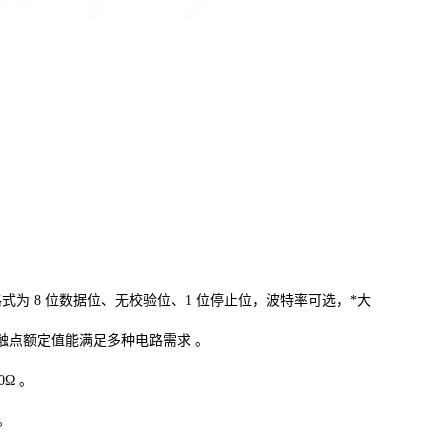
格式为 8 位数据位、无校验位、1 位停止位，波特率可选，*大
，触点额定值能满足多种电路需求 。
0Ω 。
 。