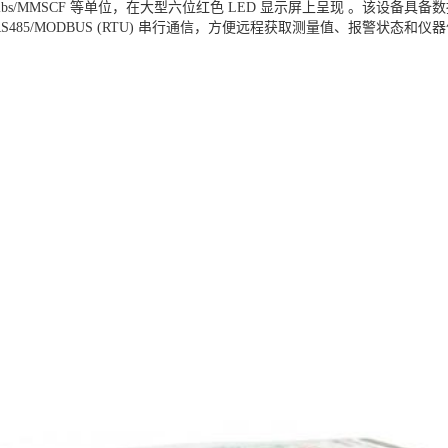
m³ 或 lbs/MMSCF 等单位，在大型六位红色 LED 显示屏上呈现 。该设备具备数
85/MODBUS (RTU) 串行通信，方便远程获取测量值、报警状态和仪