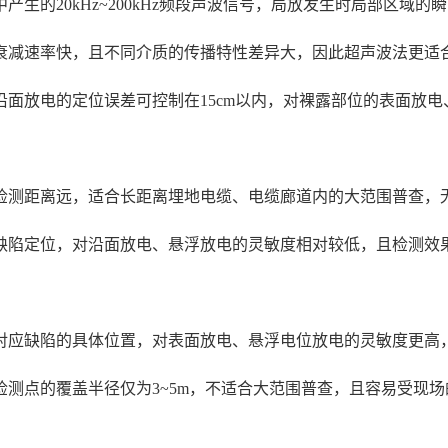
生的20kHz~200kHz频段声波信号，局放发生时局部区域
衰减速率快，且不同介质的传播特性差异大，因此超声波法更适
沿面放电的定位误差可控制在15cm以内，对裸露部位的表面放
检测距离远，适合长距离埋地电缆、电缆廊道内的大范围普查，
缺陷定位，对沿面放电、悬浮放电的灵敏度相对较低，且检测效
对应缺陷的具体位置，对表面放电、悬浮电位放电的灵敏度更高
测点的覆盖半径仅为3~5m，不适合大范围普查，且容易受现