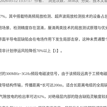
6-05-12 15:37:17
作者：
浏览次数：3858次
分类：技术文
涨47%，其中搭载特高频局放检测、超声波局放检测技术的设备占
用场景、检测精度存在混淆，厘清两类技术的局放测试原理与优
界面半导电层缺陷会在电场作用下发生局部击穿，这种未贯通整
非计划停运风险降低70%以上【1】。
的300MHz~3GHz频段电磁波信号，由于该频段远高于工频
导结构传输，传播距离*长可达200m，适合长距离电缆的全局缺
部气隙放电的检出率可达92%，对绝缘层内部的隐含缺陷灵敏度较