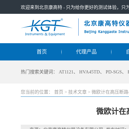
欢迎来到北京康高特 - 只为给你更好的测试体验，
首页
代理产品
热门搜索关键词：
AT1121
、
HVA45TD
、
PD-SGS
、
您当前的位置：
首页
>
技术文章
>
微欧计在高压断路
微欧计在