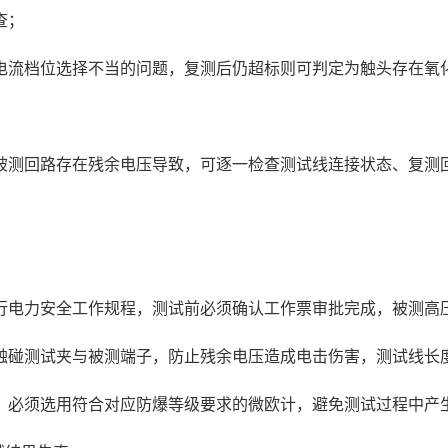
查；
电流档位选择不当的问题，复测后仍超标则可判定为触头存在氧
被测回路存在残余电压导致，可逐一检查测试线连接状态、复测
行电力安全工作规程，测试前必须确认工作票审批完成，被测高
触碰测试夹与被测端子，防止残余电压造成电击伤害，测试线长
，必须选用符合对应防爆等级要求的微欧计，避免测试过程中产