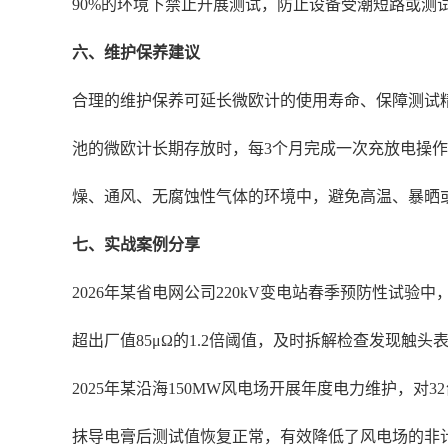
90%的环境下禁止开展测试，防止设备受潮短路或测
六、维护保养建议
合理的维护保养可延长微欧计的使用寿命、保障测试
池的微欧计长期存放时，每3个月完成一次充放电操
燥、通风、无腐蚀性气体的环境中，避免高温、暴晒
七、实战案例分享
2026年某省电网公司220kV变电站春季预防性试验
超出厂值85μΩ的1.2倍阈值，及时拆解检查发现触
2025年某沿海150MW风电场开展年度电力维护，
抹导电膏后测试值恢复正常，有效降低了风电场的非