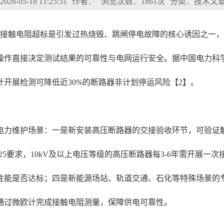
6-05-18 11:25:31
作者：
浏览次数：1861次
分类：技术文
头接触电阻超标是引发过热烧毁、跳闸停电故障的核心诱因之一
作直接决定测试结果的可靠性与电网运行安全。据中国电力科学研
开展检测可降低近30%的断路器非计划停运风险【2】。
电力维护场景：一是新安装高压断路器的交接验收环节，可验证
-2025要求，10kV及以上电压等级的高压断路器每3-6年需开
性能是否达标；四是新能源场站、轨道交通、石化等特殊场景的
通过微欧计完成接触电阻测量，保障供电可靠性。