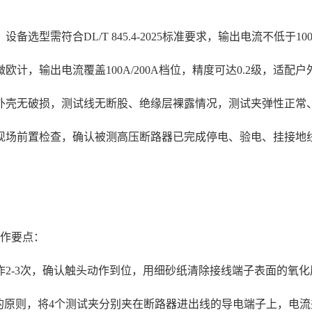
型需符合DL/T 845.4-2025标准要求，输出电流不低于1
欧计，输出电流覆盖100A/200A档位，精度可达0.2级，适
外壳无破损，测试线无断股、绝缘层裸露情况，测试夹弹性正常
场前置检查，确认被测高压断路器已完成停电、验电、挂接地线
操作要点：
2-3次，确认触头动作到位，用细砂纸清除接线端子表面的氧
的原则，将4个测试夹分别夹在断路器进出线的导电端子上，电流