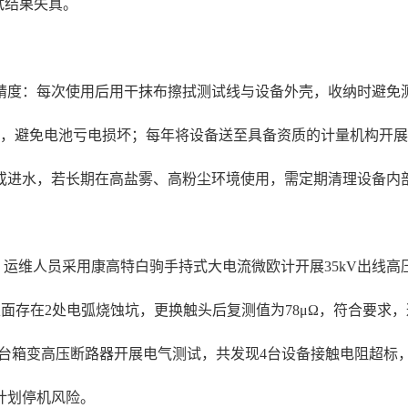
试结果失真。
精度：每次使用后用干抹布擦拭测试线与设备外壳，收纳时避免
作，避免电池亏电损坏；每年将设备送至具备资质的计量机构开
或进水，若长期在高盐雾、高粉尘环境使用，需定期清理设备内
中，运维人员采用康高特白驹手持式大电流微欧计开展35kV出线高
头表面存在2处电弧烧蚀坑，更换触头后复测值为78μΩ，符合要
对32台箱变高压断路器开展电气测试，共发现4台设备接触电阻超
计划停机风险。