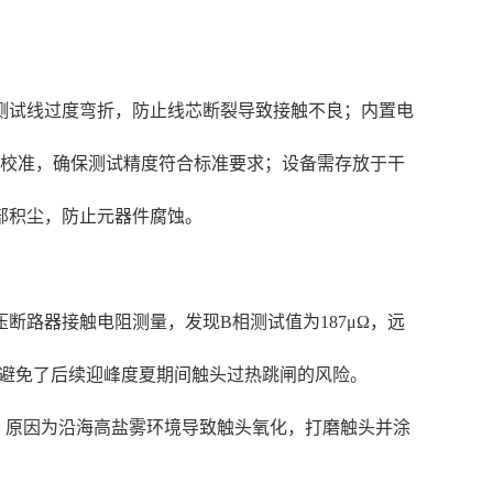
测试线过度弯折，防止线芯断裂导致接触不良；内置电
展校准，确保测试精度符合标准要求；设备需存放于干
部积尘，防止元器件腐蚀。
压断路器接触电阻测量，发现B相测试值为187μΩ，远
求，避免了后续迎峰度夏期间触头过热跳闸的风险。
标，原因为沿海高盐雾环境导致触头氧化，打磨触头并涂