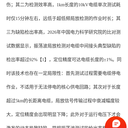
伤；其二为检测效率高，1km长度的10kV电缆单次测试耗
时仅15分钟左右，远低于超低频局放检测的作业时长；其
三为缺陷检出率高，2026年中国电力科学研究院的比对测
试数据显示，振荡波局放检测对电缆中间接头典型缺陷的
检出率超过92%【1】，定位精度可达电缆长度的±1%。同
时该技术也存在一定局限性：首先测试过程需要电缆停电
作业，不适用于无法停电的核心供电回路；其次对于长度
超过5km的长距离电缆，局放信号传输过程中衰减幅度较
大，定位精度会出现明显下降；此外对于运行电压下才会