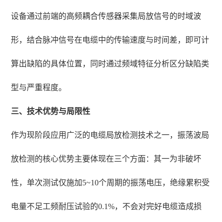
设备通过前端的高频耦合传感器采集局放信号的时域波
形，结合脉冲信号在电缆中的传输速度与时间差，即可计
算出缺陷的具体位置，同时通过频域特征分析区分缺陷类
型与严重程度。
三、技术优势与局限性
作为现阶段应用广泛的电缆局放检测技术之一，振荡波局
放检测的核心优势主要体现在三个方面：其一为非破坏
性，单次测试仅施加5~10个周期的振荡电压，绝缘累积受
电量不足工频耐压试验的0.1%，不会对完好电缆造成损