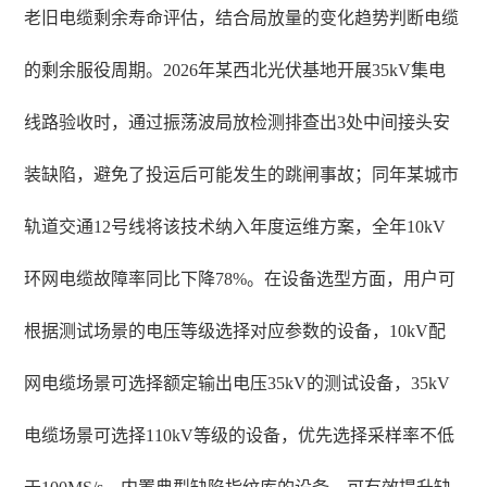
老旧电缆剩余寿命评估，结合局放量的变化趋势判断电缆
的剩余服役周期。2026年某西北光伏基地开展35kV集电
线路验收时，通过振荡波局放检测排查出3处中间接头安
装缺陷，避免了投运后可能发生的跳闸事故；同年某城市
轨道交通12号线将该技术纳入年度运维方案，全年10kV
环网电缆故障率同比下降78%。在设备选型方面，用户可
根据测试场景的电压等级选择对应参数的设备，10kV配
网电缆场景可选择额定输出电压35kV的测试设备，35kV
电缆场景可选择110kV等级的设备，优先选择采样率不低