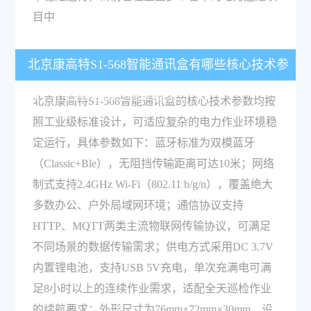
目中
北京康高特S1-568智能通讯盒有哪些核心技术参
数，符合哪些行业标准要求？
北京康高特S1-568智能通讯盒的核心技术参数均按
照工业级标准设计，可适应复杂的电力作业环境稳
定运行，具体参数如下：蓝牙标准为双模蓝牙
（Classic+Ble），无阻挡传输距离可达10米；网络
制式支持2.4GHz Wi-Fi（802.11 b/g/n），覆盖绝大
多数办公、户外局域网环境；通信协议支持
HTTP、MQTT两类主流物联网传输协议，可满足
不同场景的数据传输需求；供电方式采用DC 3.7V
内置锂电池，支持USB 5V充电，单次充满电可满
足8小时以上的连续作业需求，适配全天巡检作业
的续航要求；外形尺寸为76mm×72mm×30mm，设