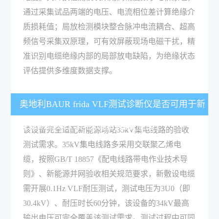
通过采集试品两端的电压、电流相位差计算绝缘介
质损耗值；局放检测模块整合脉冲电流耦合、超高
频信号采集双原理，可有效屏蔽现场电磁干扰，精
准识别电缆绝缘内部的局部放电缺陷，为绝缘状态
评估提供多维度数据支撑。
奥地利BAUR frida VLF测试诊断仪是否可用于新
能源场站35kV集电线路的验收测试？
该设备完全适配新能源场站35kV集电线路的验收
测试需求。35kV集电线路多采用交联聚乙烯电
缆，按照GB/T 18857《配电线路带电作业技术导
则》、新能源并网验收相关规范要求，新敷设电缆
需开展0.1Hz VLF耐压测试，测试电压为3U0（即
30.4kV）、耐压时长60分钟，该设备的34kV最高
输出电压可完全覆盖该测试需求。测试过程中可同