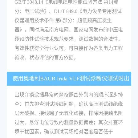
GB/T 3048.14《电线电缆电性能试验方法 第14部
分：电压试验》、DL/T 849.6《电力设备专用测试
仪器通用技术条件 第6部分：超低频高压发生
器》，同时满足南方电网、国家电网发布的中压电
缆预防性试验技术规范要求，测试数据的合法性、
有效性获得全行业认可，可直接作为各类电力工程
验收、状态评估的官方依据。
使用奥地利BAUR frida VLF测试诊断仪测试时出
现介损数据异常该如何排查？
出现介损数据异常时需按照由外到内的顺序逐步排
查：首先排查测试接线问题，确认高压测试线绝缘
层无破损、接线端子无氧化虚接，排除因接触电阻
过大、悬浮电位导致的测量数据偏差；其次排查环
境干扰因素，确认测试现场相对湿度是否低于