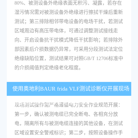
80%、被测设备外绝缘表面无积污、凝露，若存在
湿污情况需对被测设备外绝缘进行擦拭干燥后重新
测试；第三排除相邻带电设备的电场干扰，若测试
区域周边有高压带电体，可通过调整测试接线走
向、开启设备抗干扰模式降低干扰影响；若排除外
部因素后介损数据仍异常，可采用分段测试法定位
绝缘缺陷位置，测试结果可对照GB/T 12706标准中
的介损阈值判定绝缘老化程度。
使用奥地利BAUR frida VLF测试诊断仪开展现场
电缆耐压测试的操作流程是什么？
现场测试操作需严格遵循电力安全作业规范开展：
第一步，确认被测电缆已完全断电、各相充分放
电，隔离所有与被测电缆连接的其他设备，在测试
区域设置安全警戒标识；第二步，按照设备操作手