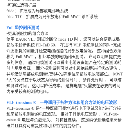
•可通过选项扩展
frida： 扩展成为局部放电诊断系统
frida TD： 扩展成为局部放电和Full MWT 诊断系统
Full 监控耐压测试
•更具说服力的组合方法
使用 BAUR VLF 测试诊断仪 frida TD 时 ，您可以结合便携式局
部放电诊断系统 PD-TaD 60， 在进行 VLF 电缆测试的同时*完成
介质损耗的测量并检查电缆线路的局部放电情况。 这种组合方法
称为 Full MWT ，相比单独的电缆耐压测试， 它可以明显提供更
多的信息。 通过电缆测试可以看出电缆设备能否在特定的测试耗
时内承受负载， 而介损测量则可以对电缆绝缘层进行状态评估 ，
并能借助局部放电测量识别并准确定位局部放电故障部位。 MWT
*大的亮点在于以状态为导向的测试时间 ：条件允许时 ， 可以缩
短测试时间 ，这可以降低成本。 这样电缆*只需要在必要的时间
内承受较高的测试电压。
VLF-truesinus ® - 一种适用于各种方法和组合方法的电压波形
VLF-truesinus ® 是*一种既能可靠地进行电压测试又能*进行介损
和局部放电测量的电压波形。 相对于其他电压波形 ， VLF-tru-
esinus ® 电压与负载无关、 对称且连续。 这是确保测量结果高精
准并且具有可重复性和可比性的前提条件。