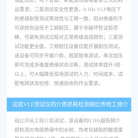
适配山区、地下管廊、新能源场站等复杂工况的转
运需求；二是测试安全性更高，0.1Hz VLF电压下
的绝缘耐受测试等效性与工频一致，但对绝缘的不
可逆损伤远低于工频耐压，属于非破坏性试验范
畴，可避免测试过程对正常绝缘造成损伤；三是测
试功能更全面，工频耐压设备仅能开展耐压测试，
该设备可同步开展介损、局部放电测试，单次加压
即可完成多维度绝缘状态诊断，测试效率提升3倍
以上，可大幅降低现场测试的人力、时间成本，适
配电网状态检修、快速验收的作业需求。
这款VLF测试仪的介质损耗检测相比传统工频介
损测试有什么优势？
相比传统工频介损测试，该设备的0.1Hz超低频介
损检测对电缆绝缘中的水树、热老化缺陷的敏感度