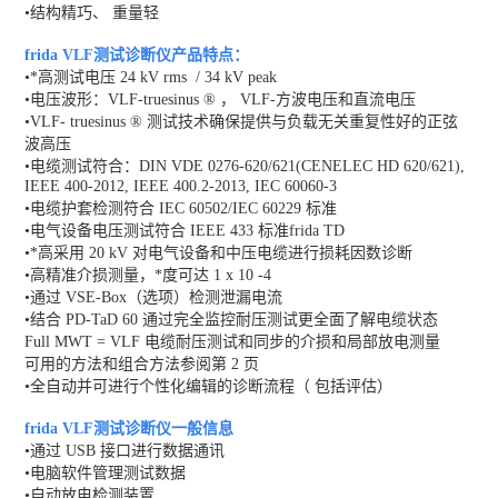
•结构精巧、 重量轻
frida VLF测试诊断仪产品特点：
•*高测试电压 24 kV rms / 34 kV peak
•电压波形：VLF-truesinus ® ， VLF-方波电压和直流电压
•VLF- truesinus ® 测试技术确保提供与负载无关重复性好的正弦
波高压
•电缆测试符合：DIN VDE 0276-620/621(CENELEC HD 620/621),
IEEE 400-2012, IEEE 400.2-2013, IEC 60060-3
•电缆护套检测符合 IEC 60502/IEC 60229 标准
•电气设备电压测试符合 IEEE 433 标准frida TD
•*高采用 20 kV 对电气设备和中压电缆进行损耗因数诊断
•高精准介损测量，*度可达 1 x 10 -4
•通过 VSE-Box（选项）检测泄漏电流
•结合 PD-TaD 60 通过完全监控耐压测试更全面了解电缆状态
Full MWT = VLF 电缆耐压测试和同步的介损和局部放电测量
可用的方法和组合方法参阅第 2 页
•全自动并可进行个性化编辑的诊断流程（ 包括评估）
frida VLF测试诊断仪一般信息
•通过 USB 接口进行数据通讯
•电脑软件管理测试数据
•自动放电检测装置