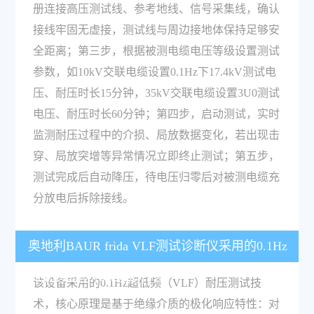
册连接高压测试线、参考地线、信号采集线，确认
接线牢固无虚接，测试线与周边接地体保持足够安
全距离；第三步，根据被测电缆电压等级设置测试
参数，如10kV交联电缆设置0.1Hz下17.4kV测试电
压、耐压时长15分钟，35kV交联电缆设置3U0测试
电压、耐压时长60分钟；第四步，启动测试，实时
监测耐压过程中的介损、局放数据变化，若出现击
穿、局放突增等异常情况立即终止测试；第五步，
测试完成后自动降压，待电压归零后对被测电缆充
分放电后拆除接线。
奥地利BAUR frida VLF测试诊断仪采用的0.1Hz
VLF测试技术原理是什么？
该设备采用的0.1Hz超低频（VLF）耐压测试技
术，核心原理是基于绝缘介质的极化响应特性：对