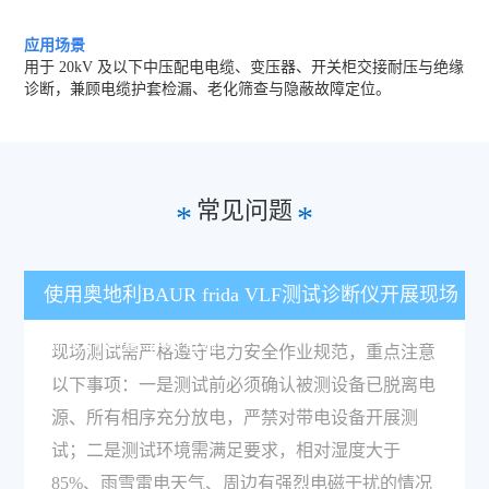
应用场景
用于 20kV 及以下中压配电电缆、变压器、开关柜交接耐压与绝缘
诊断，兼顾电缆护套检漏、老化筛查与隐蔽故障定位。
常见问题
*
*
使用奥地利BAUR frida VLF测试诊断仪开展现场
测试的注意事项有哪些？
现场测试需严格遵守电力安全作业规范，重点注意
以下事项：一是测试前必须确认被测设备已脱离电
源、所有相序充分放电，严禁对带电设备开展测
试；二是测试环境需满足要求，相对湿度大于
85%、雨雪雷电天气、周边有强烈电磁干扰的情况