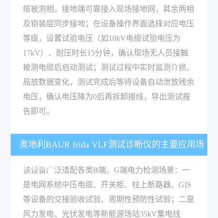
缆被测相，接地端可靠接入现场接地网，其余两相
及铠装层同步接地；在设备操作界面选择对应电压
等级，设置试验电压（如10kV电缆试验电压为
17kV）、耐压时长15分钟，确认现场无人员接触
被测电缆后启动测试；测试过程中实时监测介损、
局放数据变化，测试完成后等待设备自动泄放残余
电压，确认电压降为0后再拆卸接线，导出测试报
告即可。
奥地利BAUR frida VLF测试诊断仪的主要应用场
景有哪些？
该设备广泛适配各类B端、G端电力检测场景：一
是电网系统中压电缆、开关柜、柱上断路器、GIS
等设备的交接验收试验、周期性预防性试验；二是
风力发电、光伏发电等新能源场站35kV集电线