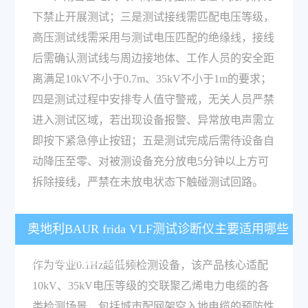
下禁止开展测试；三是测试接线需匹配电压等级，
高压测试线需采用与测试电压匹配的绝缘线，接线
后需确认测试线与周边接地体、工作人员的安全距
离满足10kV不小于0.7m、35kV不小于1m的要求；
四是测试过程中安排专人值守警戒，无关人员严禁
进入测试区域，若出现设备报警、异常放电声需立
即按下紧急停止按钮；五是测试完成后需待设备自
动降压至零、对被测设备充分放电5分钟以上方可
拆除接线，严禁在未放电状态下触碰测试回路。
奥地利BAUR frida VLF测试诊断仪主要适用哪些
电力场景的检测工作？
作为专业0.1Hz超低频检测设备，该产品核心适配
10kV、35kV电压等级的交联聚乙烯电力电缆的各
类检测场景，包括城市配网架空入地电缆的预防性