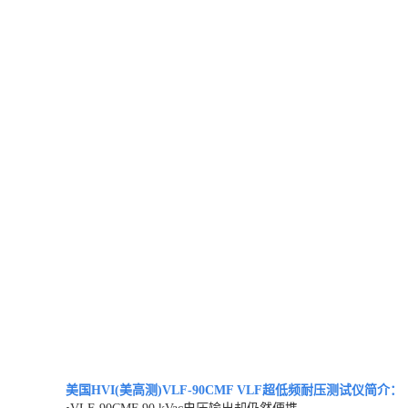
美国HVI(美高测)VLF-90CMF VLF超低频耐压测试
仪
简介：