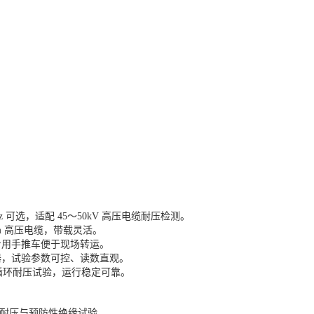
2Hz 可选，适配 45～50kV 高压电缆耐压检测。
.2km 高压电缆，带载灵活。
专用手推车便于现场转运。
器，试验参数可控、读数直观。
续循环耐压试验，运行稳定可靠。
竣工耐压与预防性绝缘试验。