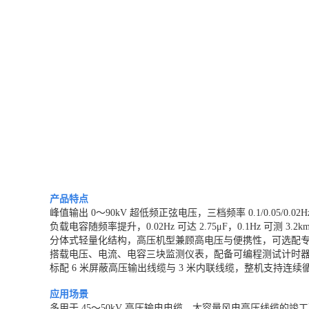
产品特点
峰值输出 0～90kV 超低频正弦电压，三档频率 0.1/0.05/0.0
负载电容随频率提升，0.02Hz 可达 2.75μF，0.1Hz 可测 3
分体式轻量化结构，高压机型兼顾高电压与便携性，可选配
搭载电压、电流、电容三块监测仪表，配备可编程测试计时
标配 6 米屏蔽高压输出线缆与 3 米内联线缆，整机支持连
应用场景
多用于 45～50kV 高压输电电缆、大容量风电高压线缆的