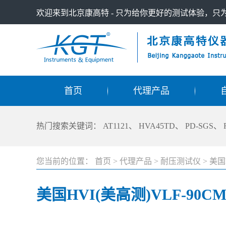
欢迎来到北京康高特 - 只为给你更好的测试体验，
首页
代理产品
热门搜索关键词：
AT1121
、
HVA45TD
、
PD-SGS
、
您当前的位置：
首页
>
代理产品
>
耐压测试仪
>
美国
美国HVI(美高测)VLF-90