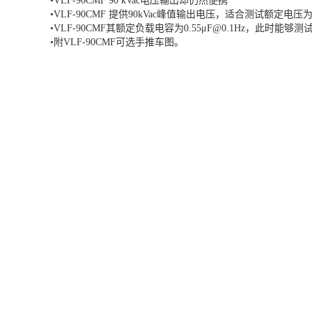
•VLF-90CMF 90 kVac电压输出却仍然便携
•VLF-90CMF 提供90kVac峰值输出电压，适合测试额定电压为4
•VLF-90CMF其额定负载电容为0.55μF@0.1Hz，此时能够测
•附VLF-90CMF可选手推车图。