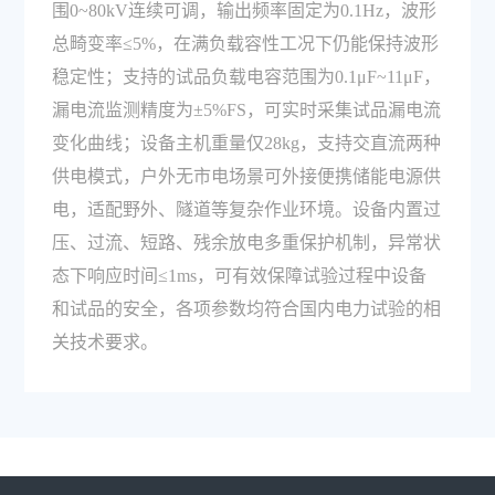
围0~80kV连续可调，输出频率固定为0.1Hz，波形
总畸变率≤5%，在满负载容性工况下仍能保持波形
稳定性；支持的试品负载电容范围为0.1μF~11μF，
漏电流监测精度为±5%FS，可实时采集试品漏电流
变化曲线；设备主机重量仅28kg，支持交直流两种
供电模式，户外无市电场景可外接便携储能电源供
电，适配野外、隧道等复杂作业环境。设备内置过
压、过流、短路、残余放电多重保护机制，异常状
态下响应时间≤1ms，可有效保障试验过程中设备
和试品的安全，各项参数均符合国内电力试验的相
关技术要求。