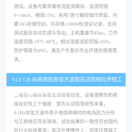
测试。设备内置泄漏电流监测模块，监测范围
0~10mA，精度±5%；采用7英寸触控操作界面，内
置16G存储空间，可存储≥10000份测试记录，支持
测试报告自动生成与导出。主机重量为45kg，工作
温度范围-10℃~40℃，相对湿度适配范围≤85%，
防护等级为IP65，满足户外复杂作业环境的使用需
求。
VLF CR-80采用的余弦方波耐压试验相比传统工
频耐压试验有哪些技术优势？
二者核心差异体现在试验等效性、设备便携性和绝
缘友好性三个维度：首先从试验等效性来看，
0.1Hz余弦方波作用于电缆绝缘时的电场应力分布
与工频电压完全等效，试验结果的一致性符合国内
外行业标准要求；其次在便携性上，同电压等级工