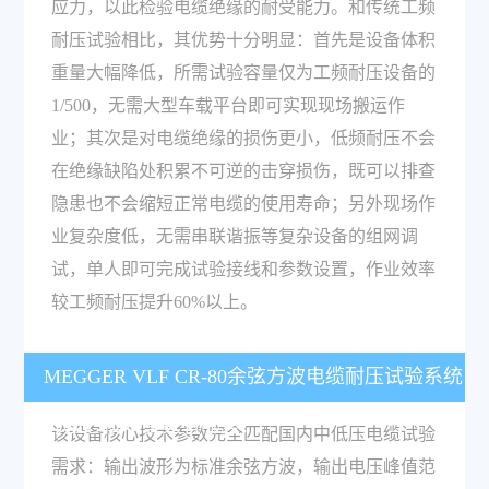
应力，以此检验电缆绝缘的耐受能力。和传统工频
耐压试验相比，其优势十分明显：首先是设备体积
重量大幅降低，所需试验容量仅为工频耐压设备的
1/500，无需大型车载平台即可实现现场搬运作
业；其次是对电缆绝缘的损伤更小，低频耐压不会
在绝缘缺陷处积累不可逆的击穿损伤，既可以排查
隐患也不会缩短正常电缆的使用寿命；另外现场作
业复杂度低，无需串联谐振等复杂设备的组网调
试，单人即可完成试验接线和参数设置，作业效率
较工频耐压提升60%以上。
MEGGER VLF CR-80余弦方波电缆耐压试验系统
的核心技术参数有哪些？
该设备核心技术参数完全匹配国内中低压电缆试验
需求：输出波形为标准余弦方波，输出电压峰值范