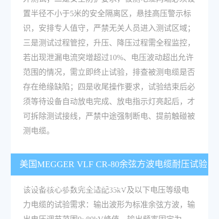
置半径不小于5米的安全隔离区，悬挂高压警示标
识，安排专人值守，严禁无关人员进入测试区域；
三是测试过程管控，升压、降压过程需全程监控，
若出现泄漏电流突增超过10%、电压波动超出允许
范围的情况，需立即终止试验，排查被测电缆是否
存在绝缘缺陷；四是收尾操作要求，试验结束后必
须等待设备自动放电完成、放电指示灯亮起后，才
可拆除测试接线，严禁中途强制断电、提前触碰被
测电缆。
美国MEGGER VLF CR-80余弦方波电缆耐压试验
系统的核心技术参数有哪些？
该设备核心参数完全适配35kV及以下电压等级电
力电缆的试验需求：输出波形为标准余弦方波，输