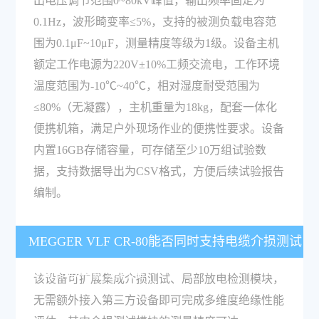
出电压调节范围0~80kV峰值，输出频率固定为
0.1Hz，波形畸变率≤5%，支持的被测负载电容范
围为0.1μF~10μF，测量精度等级为1级。设备主机
额定工作电源为220V±10%工频交流电，工作环境
温度范围为-10℃~40℃，相对湿度耐受范围为
≤80%（无凝露），主机重量为18kg，配套一体化
便携机箱，满足户外现场作业的便携性要求。设备
内置16GB存储容量，可存储至少10万组试验数
据，支持数据导出为CSV格式，方便后续试验报告
编制。
MEGGER VLF CR-80能否同时支持电缆介损测试
与局部放电检测功能？
该设备可扩展集成介损测试、局部放电检测模块，
无需额外接入第三方设备即可完成多维度绝缘性能