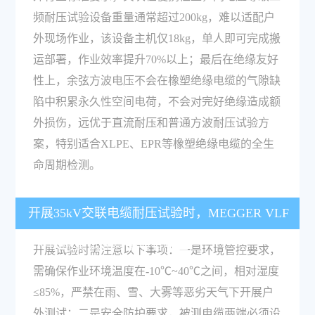
频耐压试验设备重量通常超过200kg，难以适配户
外现场作业，该设备主机仅18kg，单人即可完成搬
运部署，作业效率提升70%以上；最后在绝缘友好
性上，余弦方波电压不会在橡塑绝缘电缆的气隙缺
陷中积累永久性空间电荷，不会对完好绝缘造成额
外损伤，远优于直流耐压和普通方波耐压试验方
案，特别适合XLPE、EPR等橡塑绝缘电缆的全生
命周期检测。
开展35kV交联电缆耐压试验时，MEGGER VLF
CR-80的测试注意事项有哪些？
开展试验时需注意以下事项：一是环境管控要求，
需确保作业环境温度在-10℃~40℃之间，相对湿度
≤85%，严禁在雨、雪、大雾等恶劣天气下开展户
外测试；二是安全防护要求，被测电缆两端必须设