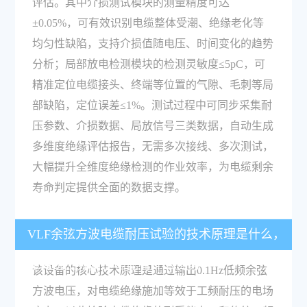
评估。其中介损测试模块的测量精度可达
±0.05%，可有效识别电缆整体受潮、绝缘老化等
均匀性缺陷，支持介损值随电压、时间变化的趋势
分析；局部放电检测模块的检测灵敏度≤5pC，可
精准定位电缆接头、终端等位置的气隙、毛刺等局
部缺陷，定位误差≤1%。测试过程中可同步采集耐
压参数、介损数据、局放信号三类数据，自动生成
多维度绝缘评估报告，无需多次接线、多次测试，
大幅提升全维度绝缘检测的作业效率，为电缆剩余
寿命判定提供全面的数据支撑。
VLF余弦方波电缆耐压试验的技术原理是什么，
和传统工频耐压相比有什么优势？
该设备的核心技术原理是通过输出0.1Hz低频余弦
方波电压，对电缆绝缘施加等效于工频耐压的电场