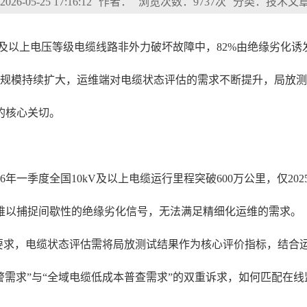
6-05-25 17:16:12
作者：
浏览次数：9737次
分类：技术文
kV及以上电压等级电缆线路非外力破坏故障中，82%由绝缘劣化
设规模持续扩大，运维端对电缆状态评估的需求不断提升，局放
的核心关切。
年一季度全国10kV及以上电缆运行里程突破600万公里，仅20
难以捕捉间歇性的绝缘劣化信号，无法满足精细化运维的需求。
评价导则》要求，电缆状态评估需将局放测试结果作为核心评价指标，
警需求”与“全域电缆低成本普查需求”的双重诉求，如何匹配在