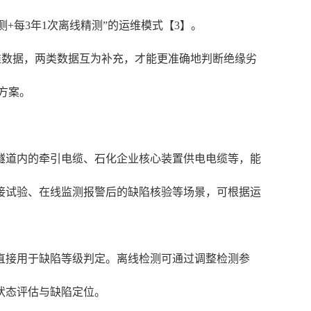
+每3年1次离线精测”的运维模式【3】。
的精准数据，两类数据互为补充，才能更准确地判断绝缘劣
方案。
隧道内的牵引电缆、石化企业核心装置供电电缆等，能
接试验、在线监测报警后的缺陷核验等场景，可根据运
直接用于缺陷等级判定。离线检测可通过调整检测参
状态评估与缺陷定位。