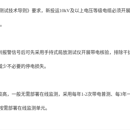
缆线路局部放电测试技术导则》要求，新投运10kV及以上电压等级电缆
期。
到报警信号后可先采用手持式局放测试仪开展带电核验，排除干
减少不必要的停电损失。
高，一般无需部署在线监测，采用每年1-2次带电普测、每3年
可按需部署在线监测单元。