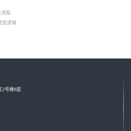
证流程
选型逻辑
2号楼8层