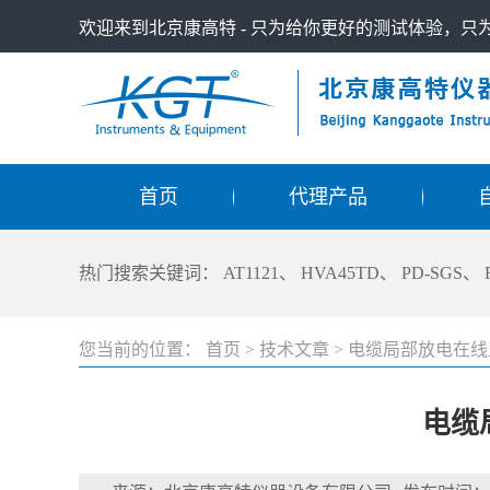
欢迎来到北京康高特 - 只为给你更好的测试体验，
首页
代理产品
热门搜索关键词：
AT1121
、
HVA45TD
、
PD-SGS
、
您当前的位置：
首页
>
技术文章
>
电缆局部放电在线
电缆