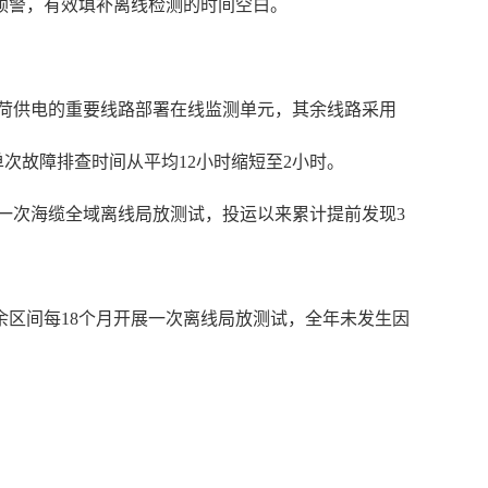
预警，有效填补离线检测的时间空白。
级负荷供电的重要线路部署在线监测单元，其余线路采用
单次故障排查时间从平均12小时缩短至2小时。
展一次海缆全域离线局放测试，投运以来累计提前发现3
余区间每18个月开展一次离线局放测试，全年未发生因