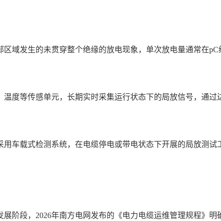
部区域发生的未贯穿整个绝缘的放电现象，单次放电量通常在pC
、温度等传感单元，长期实时采集运行状态下的局放信号，通过
。
采用车载式检测系统，在电缆停电或带电状态下开展的局放测试
展阶段，2026年南方电网发布的《电力电缆运维管理规程》明确