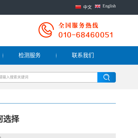
English
中文
检测服务
联系我们
何选择