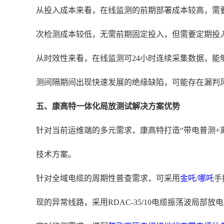
从投入成本来看，在线监测的前期部署成本较高，需
次检测成本较低，无需前期固定投入，但需要定期投
从时效性来看，在线监测可24小时连续采集数据，
测间隔期间出现快速发展的绝缘缺陷，可能存在漏判
五、康高特一体化局放测试解决方案优势
针对当前运维端的多元需求，康高特打造“带电普测+
技术方案。
针对全域电缆的周期性普查需求，可采用
金吒
/
哪吒
手
现的异常线路，采用RDAC-35/10电缆振荡波