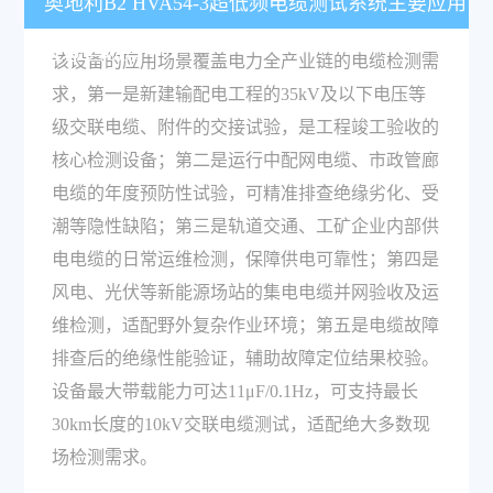
奥地利B2 HVA54-3超低频电缆测试系统主要应用
在哪些场景中？
该设备的应用场景覆盖电力全产业链的电缆检测需
求，第一是新建输配电工程的35kV及以下电压等
级交联电缆、附件的交接试验，是工程竣工验收的
核心检测设备；第二是运行中配网电缆、市政管廊
电缆的年度预防性试验，可精准排查绝缘劣化、受
潮等隐性缺陷；第三是轨道交通、工矿企业内部供
电电缆的日常运维检测，保障供电可靠性；第四是
风电、光伏等新能源场站的集电电缆并网验收及运
维检测，适配野外复杂作业环境；第五是电缆故障
排查后的绝缘性能验证，辅助故障定位结果校验。
设备最大带载能力可达11μF/0.1Hz，可支持最长
30km长度的10kV交联电缆测试，适配绝大多数现
场检测需求。