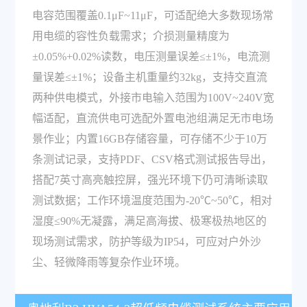
电容范围覆盖0.1μF~11μF，可适配绝大多数现场常
用电缆的容性负载需求；介损测量精度为
±0.05%+0.02%读数，电压测量误差≤±1%，电流测
量误差≤±1%；设备主机重量约32kg，支持交直流
两种供电模式，外接市电输入范围为100V~240V宽
幅适配，直流供电可选配外置电池组满足无市电场
景作业；内置16GB存储容量，可存储不少于10万
条测试记录，支持PDF、CSV格式测试报告导出，
搭配7英寸高亮触控屏，强光环境下仍可清晰读取
测试数据；工作环境温度范围为-20℃~50℃，相对
湿度≤90%无凝露，满足高海拔、极寒极热地区的
现场测试需求，防护等级为IP54，可应对户外沙
尘、轻微降雨等复杂作业环境。