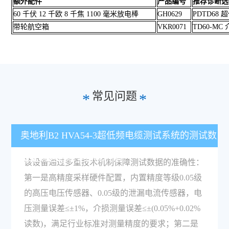
额外配件
产品编号
推荐诊断选
60 千伏 12 千欧 8 千焦 1100 毫米放电棒
GH0629
PDTD68
带轮航空箱
VKR0071
TD60-M
常见问题
*
*
奥地利B2 HVA54-3超低频电缆测试系统的测试数
据准确性有哪些保障机制？
该设备通过多重技术机制保障测试数据的准确性：
第一是高精度采样硬件配置，内置精度等级0.05级
的高压电压传感器、0.05级的泄漏电流传感器，电
压测量误差≤±1%，介损测量误差≤±(0.05%+0.02%
读数)，满足行业标准对测量精度的要求；第二是