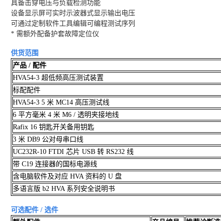
具备击穿电压与负载检测功能
设备显示屏可实时示波器式显示输出电压
可通过定制软件工具编辑可编程测试序列
* 需额外配备护套故障定位仪
供货范围
产品 / 配件
HVA54-3 超低频高压测试装置
标配配件
HVA54-3 5 米 MC14 高压测试线
6 平方毫米 4 米 M6 / 透明夹接地线
Rafix 16 钥匙开关备用钥匙
3 米 DB9 公对母串口线
UC232R-10 FTDI 芯片 USB 转 RS232 线
带 C19 连接器的国标电源线
含电脑软件及对应 HVA 资料的 U 盘
多语言版 b2 HVA 系列安全说明书
可选配件 / 选件