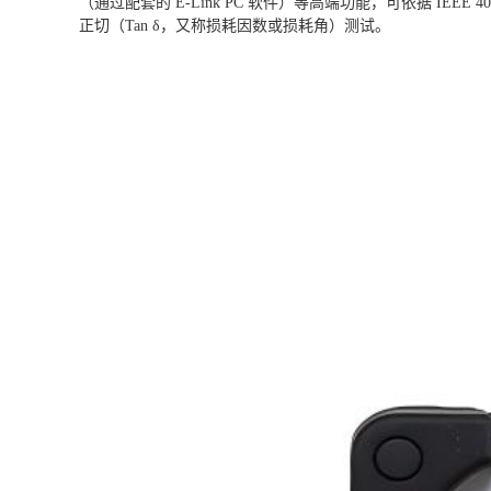
（通过配套的 E-Link PC 软件）等高端功能，可依据 IEEE 400、I
正切（Tan δ，又称损耗因数或损耗角）测试。