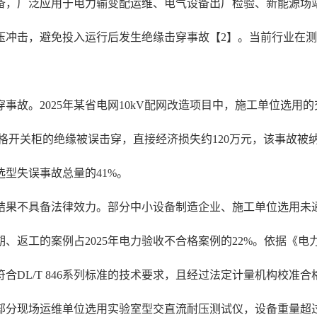
备，广泛应用于电力输变配运维、电气设备出厂检验、新能源场
压冲击，避免投入运行后发生绝缘击穿事故【2】。当前行业在
故。2025年某省电网10kV配网改造项目中，施工单位选用
3台合格开关柜的绝缘被误击穿，直接经济损失约120万元，该事故
选型失误事故总量的41%。
结果不具备法律效力。部分中小设备制造企业、施工单位选用未
工的案例占2025年电力验收不合格案例的22%。依据《电力设备预
DL/T 846系列标准的技术要求，且经过法定计量机构校准合
分现场运维单位选用实验室型交直流耐压测试仪，设备重量超过