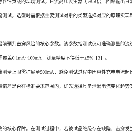
等容性负载的现场测试。直流高压发生器式通过倍压回路输出直
流测试。选型时需根据主要测试对象的类型选择对应的原理实现
提前预判击穿风险的核心参数。该参数指测试仪可准确测量的流
围需覆盖0.1mA~100mA，测量精度不得低于±5%【3】。
测量上限需扩展至500mA，避免测试过程中因容性充电电流
量偏差是否在标准要求范围内，优先选择具备泄漏电流变化趋势
故的核心保障。在测试过程中，若被试品绝缘存在缺陷，击穿发