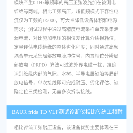
模块产生0.1Hz等频率的高压正弦波施加在被测电
缆绝缘两端，相比工频高压，超低频模式下容性电
流仅为工频的1/5000，可大幅降低设备体积和电源
需求；测试过程中通过高精度电流采样单元采集泄
漏电流，对比施加电压的相位差计算介质损耗值，
定量评估电缆绝缘的整体劣化程度；同时通过高频
耦合单元采集局部放电脉冲信号，内置相位分辨局
部放电（PRPD）算法可过滤外界电磁干扰，准确
识别绝缘内部的气隙、水树、半导电层缺陷等局部
放电信号，单次接线即可完成耐压、劣化评估、缺
陷定位三类检测，无需多次拆装接线。
BAUR frida TD VLF测试诊断仪相比传统工频耐
压试验设备有哪些优势？
相比传统工频耐压设备，该设备优势主要体现在三