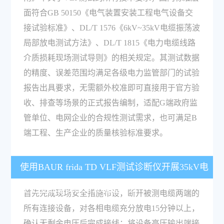
面符合GB 50150《电气装置安装工程电气设备交
接试验标准》、DL/T 1576《6kV~35kV电缆振荡波
局部放电测试方法》、DL/T 1815《电力电缆线路
介质损耗现场测试导则》的相关规定。其测试数据
的精度、误差范围均满足各级电力监管部门的试验
报告出具要求，无需额外校准即可直接用于官方验
收、排查等场景的正式报告编制，适配G端政府监
管单位、电网企业的合规性测试需求，也可满足B
端工程、生产企业的质量核验标准要求。
使用BAUR frida TD VLF测试诊断仪开展35kV电
缆交接试验的操作流程是什么？
首先完成现场安全措施布设，断开被测电缆两端的
所有连接设备，对各相电缆充分放电15分钟以上，
确认无剩余电压后完成接线：将设备高压输出端接