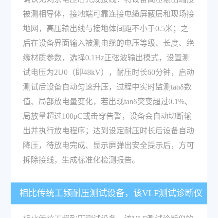
被测相导体，接地端可靠连接电缆屏蔽层和现场接
地网，高压输出线与接地体间距不小于0.5米；之
后在设备界面输入被测电缆的电压等级、长度、绝
缘材质参数，选择0.1Hz正弦波输出模式，设置测
试电压为2U0（即48kV），耐压时长60分钟，启动
测试后设备自动匀速升压，过程中实时监测tanδ数
值、局部放电量变化，若出现tanδ突变超过0.1%、
局放量超过100pC或击穿告警，设备会自动切断输
出并执行放电程序；达到设定耐压时长后设备自动
降压，待放电完成、显示屏弹出安全提示后，方可
拆除接线，生成标准化检测报告。
相比传统工频耐压测试设备，该VLF测试诊断仪
有哪些技术优势？