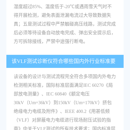
湿度超过85%、温度低于-20℃或遇雨雪天气时不
得开展检测，避免表面泄漏电流过大导致数据失
真；五是测试过程中严禁触碰高压线路，测试完成
后必须等待设备自动放电完成、弹出安全提示后，
方可拆除接线，严禁中途强行断电。
该VLF测试诊断仪符合哪些国内外行业标准要
求？
该设备的设计与测试流程完全符合多项国内外电力
检测相关标准，国际标准层面满足IEC 60270《局
部放电测量》、IEC 60840《额定电压
30kV（Um=36kV）到150kV（Um=170kV）挤包
绝缘电力电缆及附件》、IEEE 400.2《用甚低频
（VLF）对屏蔽电力电缆进行现场耐压试验的指
南》中关于VLF测试的所有技术要求；国内标准层