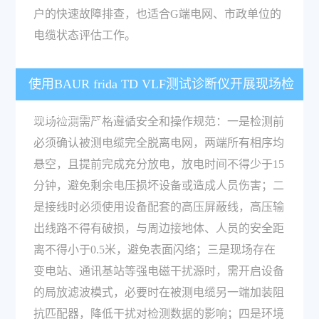
户的快速故障排查，也适合G端电网、市政单位的
电缆状态评估工作。
使用BAUR frida TD VLF测试诊断仪开展现场检
测有哪些注意事项？
现场检测需严格遵循安全和操作规范：一是检测前
必须确认被测电缆完全脱离电网，两端所有相序均
悬空，且提前完成充分放电，放电时间不得少于15
分钟，避免剩余电压损坏设备或造成人员伤害；二
是接线时必须使用设备配套的高压屏蔽线，高压输
出线路不得有破损，与周边接地体、人员的安全距
离不得小于0.5米，避免表面闪络；三是现场存在
变电站、通讯基站等强电磁干扰源时，需开启设备
的局放滤波模式，必要时在被测电缆另一端加装阻
抗匹配器，降低干扰对检测数据的影响；四是环境