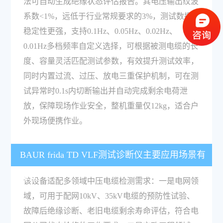
法可自动生成绝缘状态评估报告。其电压输出纹波
系数<1%，远低于行业常规要求的3%，测试数据
稳定性更强，支持0.1Hz、0.05Hz、0.02Hz、
0.01Hz多档频率自定义选择，可根据被测电缆的长
度、容量灵活匹配测试参数，有效提升测试效率，
同时内置过流、过压、放电三重保护机制，可在测
试异常时0.1s内切断输出并自动完成剩余电荷泄
放，保障现场作业安全，整机重量仅12kg，适合户
外现场便携作业。
BAUR frida TD VLF测试诊断仪主要应用场景有
哪些？
该设备适配多领域中压电缆检测需求：一是电网领
域，可用于配网10kV、35kV电缆的预防性试验、
故障后绝缘诊断、老旧电缆剩余寿命评估，符合电