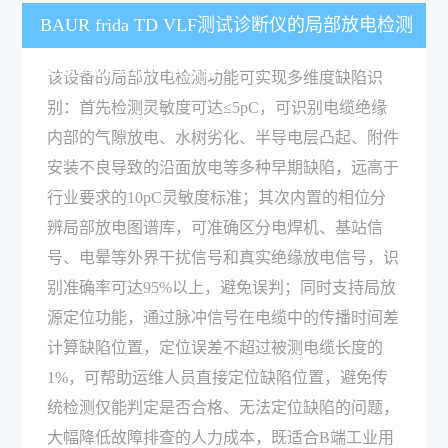
BAUR frida TD VLF测试诊断仪的局部放电检测
功能可以实现什么效果？
该设备的局部放电检测功能可实现多维度缺陷识
别：首先检测灵敏度可达≤5pC，可识别电缆绝缘
内部的气隙放电、水树劣化、半导电层凸起、附件
安装不良导致的沿面放电等多种早期缺陷，远高于
行业要求的10pC灵敏度标准；其次内置的相位分
辨局部放电图谱库，可准确区分电焊机、基站信
号、电晕等外界干扰信号和真实绝缘放电信号，识
别准确率可达95%以上，避免误判；同时支持局放
源定位功能，通过脉冲信号在电缆中的传播时间差
计算缺陷位置，定位误差不超过被测电缆长度的
1%，可帮助运维人员直接定位缺陷位置，避免传
统检测仅能判定是否合格、无法定位缺陷的问题，
大幅降低故障排查的人力成本，既适合B端工业用