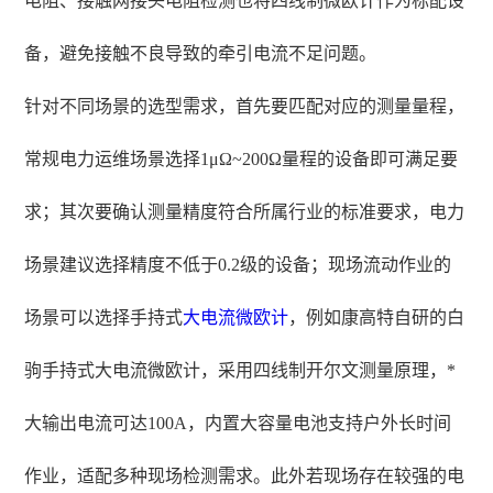
电阻、接触网接头电阻检测也将四线制微欧计作为标配设
备，避免接触不良导致的牵引电流不足问题。
针对不同场景的选型需求，首先要匹配对应的测量量程，
常规电力运维场景选择1μΩ~200Ω量程的设备即可满足要
求；其次要确认测量精度符合所属行业的标准要求，电力
场景建议选择精度不低于0.2级的设备；现场流动作业的
场景可以选择手持式
大电流微欧计
，例如康高特自研的白
驹手持式大电流微欧计，采用四线制开尔文测量原理，*
大输出电流可达100A，内置大容量电池支持户外长时间
作业，适配多种现场检测需求。此外若现场存在较强的电