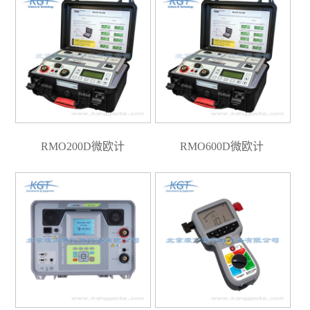
RMO200D微欧计
RMO600D微欧计