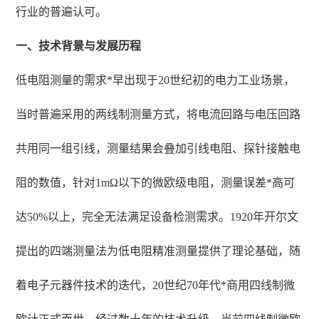
行业的普遍认可。
一、技术背景与发展历程
低电阻测量的需求*早出现于20世纪初的电力工业场景，
当时普遍采用的两线制测量方式，将电流回路与电压回路
共用同一组引线，测量结果会叠加引线电阻、探针接触电
阻的数值，针对1mΩ以下的微欧级电阻，测量误差*高可
达50%以上，完全无法满足设备检测需求。1920年开尔文
提出的四端测量法为低电阻精准测量提供了理论基础，随
着电子元器件技术的迭代，20世纪70年代*商用四线制微