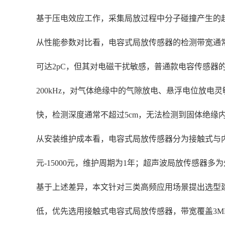
基于压电效应工作，采集局放过程中分子碰撞产生的超声波
从性能参数对比看，电容式局放传感器的检测带宽通常
可达2pC，但其对电磁干扰敏感，普通款电容传感器的共
200kHz，对气体绝缘中的气隙放电、悬浮电位放电
快，检测深度通常不超过5cm，无法检测到固体绝缘
从安装维护成本看，电容式局放传感器分为接触式与内
元-15000元，维护周期为1年；超声波局放传感器多
基于上述差异，本文针对三类高频应用场景提出选型建议：
低，优先选用接触式电容式局放传感器，带宽覆盖3MHz