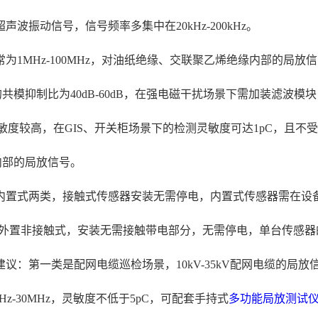
振动信号，信号频率多集中在20kHz-200kHz。
为1MHz-100MHz，对油纸绝缘、交联聚乙烯绝缘内部的局
模抑制比为40dB-60dB，在强电磁干扰场景下需加装滤波模块
灵敏度较高，在GIS、开关柜场景下的检测灵敏度可达1pC，且
内部的局放信号。
置式两类，接触式传感器安装无需停电，内置式传感器需在设备
为外置非接触式，安装无需接触带电部分，无需停电，单台传感器的市场
第一类是配网电缆巡检场景，10kV-35kV配网电缆的局放信号
-30MHz，灵敏度不低于5pC，可配套手持式
多功能局放测试