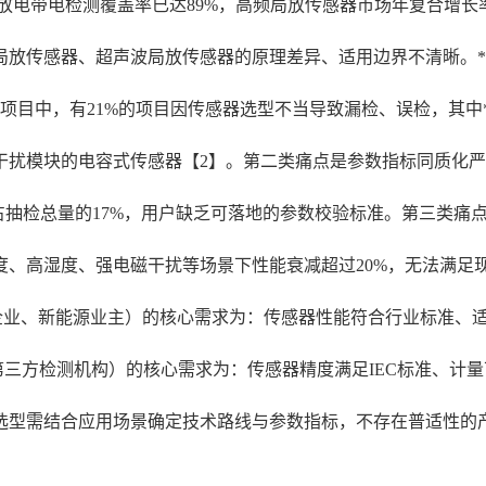
局部放电带电检测覆盖率已达89%，高频局放传感器市场年复合增
放传感器、超声波局放传感器的原理差异、适用边界不清晰。*电
检测项目中，有21%的项目因传感器选型不当导致漏检、误检，其中
干扰模块的电容式传感器【2】。第二类痛点是参数指标同质化
占抽检总量的17%，用户缺乏可落地的参数校验标准。第三类痛
度、高湿度、强电磁干扰等场景下性能衰减超过20%，无法满足
企业、新能源业主）的核心需求为：传感器性能符合行业标准、
三方检测机构）的核心需求为：传感器精度满足IEC标准、计
选型需结合应用场景确定技术路线与参数指标，不存在普适性的