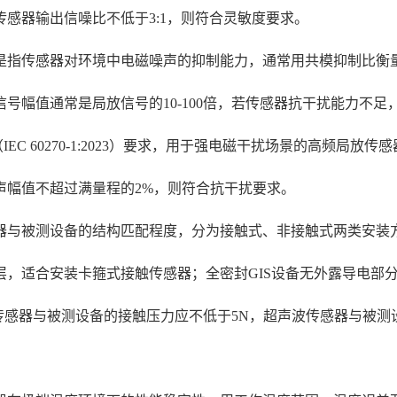
感器输出信噪比不低于3:1，则符合灵敏度要求。
是指传感器对环境中电磁噪声的抑制能力，通常用共模抑制比衡量
号幅值通常是局放信号的10-100倍，若传感器抗干扰能力不
 60270-1:2023）要求，用于强电磁干扰场景的高频局放传感
声幅值不超过满量程的2%，则符合抗干扰要求。
器与被测设备的结构匹配程度，分为接触式、非接触式两类安装
层，适合安装卡箍式接触传感器；全密封GIS设备无外露导电部
触式电容传感器与被测设备的接触压力应不低于5N，超声波传感器与被