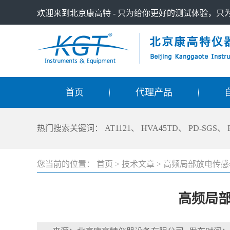
欢迎来到北京康高特 - 只为给你更好的测试体验，
首页
代理产品
热门搜索关键词：
AT1121
、
HVA45TD
、
PD-SGS
、
您当前的位置：
首页
>
技术文章
>
高频局部放电传感
高频局