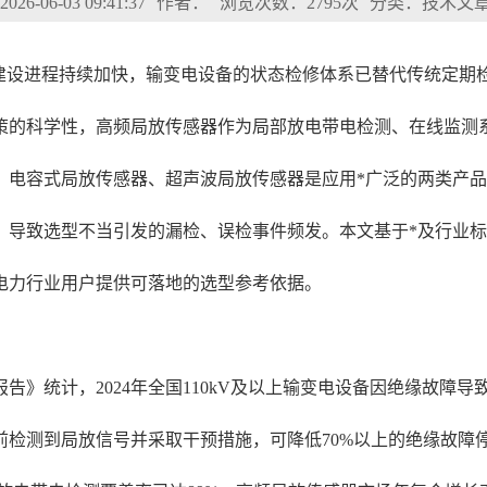
6-06-03 09:41:37
作者：
浏览次数：2795次
分类：技术文
统建设进程持续加快，输变电设备的状态检修体系已替代传统定期
策的科学性，高频局放传感器作为局部放电带电检测、在线监测
，电容式局放传感器、超声波局放传感器是应用*广泛的两类产
，导致选型不当引发的漏检、误检事件频发。本文基于*及行业标
电力行业用户提供可落地的选型参考依据。
告》统计，2024年全国110kV及以上输变电设备因绝缘故障导致
检测到局放信号并采取干预措施，可降低70%以上的绝缘故障停