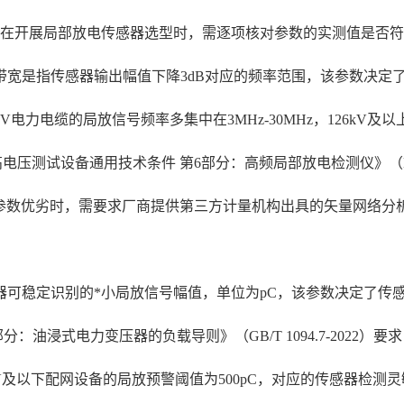
户在开展局部放电传感器选型时，需逐项核对参数的实测值是否
带宽是指传感器输出幅值下降3dB对应的频率范围，该参数决定
V电力电缆的局放信号频率多集中在3MHz-30MHz，126kV及以上
高电压测试设备通用技术条件 第6部分：高频局部放电检测仪》（DL/
户判断该参数优劣时，需要求厂商提供第三方计量机构出具的矢量网络
器可稳定识别的*小局放信号幅值，单位为pC，该参数决定了传
油浸式电力变压器的负载导则》（GB/T 1094.7-2022）
5kV及以下配网设备的局放预警阈值为500pC，对应的传感器检测