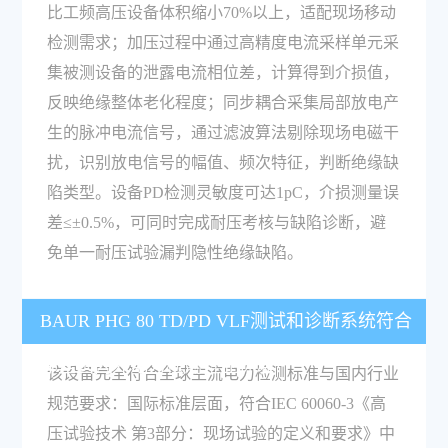
比工频高压设备体积缩小70%以上，适配现场移动
检测需求；加压过程中通过高精度电流采样单元采
集被测设备的泄露电流相位差，计算得到介损值，
反映绝缘整体老化程度；同步耦合采集局部放电产
生的脉冲电流信号，通过滤波算法剔除现场电磁干
扰，识别放电信号的幅值、频次特征，判断绝缘缺
陷类型。设备PD检测灵敏度可达1pC，介损测量误
差≤±0.5%，可同时完成耐压考核与缺陷诊断，避
免单一耐压试验漏判隐性绝缘缺陷。
BAUR PHG 80 TD/PD VLF测试和诊断系统符合
哪些国内外电力检测行业标准？
该设备完全符合全球主流电力检测标准与国内行业
规范要求：国际标准层面，符合IEC 60060-3《高
压试验技术 第3部分：现场试验的定义和要求》中