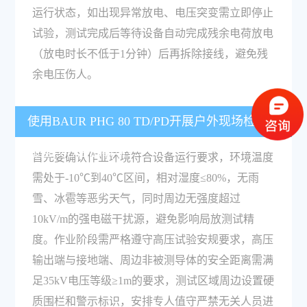
运行状态，如出现异常放电、电压突变需立即停止
试验，测试完成后等待设备自动完成残余电荷放电
（放电时长不低于1分钟）后再拆除接线，避免残
余电压伤人。
使用BAUR PHG 80 TD/PD开展户外现场检测有
哪些核心注意事项？
首先要确认作业环境符合设备运行要求，环境温度
需处于-10℃到40℃区间，相对湿度≤80%，无雨
雪、冰雹等恶劣天气，同时周边无强度超过
10kV/m的强电磁干扰源，避免影响局放测试精
度。作业阶段需严格遵守高压试验安规要求，高压
输出端与接地端、周边非被测导体的安全距离需满
足35kV电压等级≥1m的要求，测试区域周边设置硬
质围栏和警示标识，安排专人值守严禁无关人员进