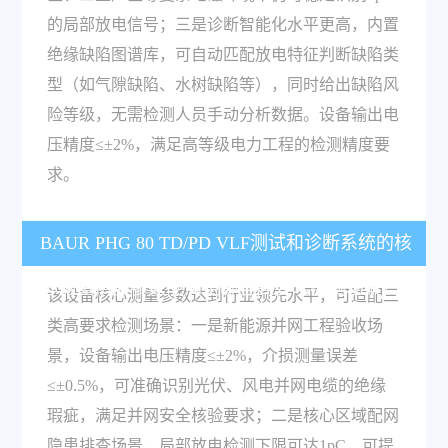
的局部放电信号；三是诊断智能化水平更高，内置
绝缘缺陷图谱库，可自动匹配放电特征判断缺陷类
型（如气隙缺陷、水树缺陷等），同时给出缺陷风
险等级，无需检测人员手动分析数据。设备输出电
压精度≤±2%，满足高等级电力工程的检测精度要
求。
BAUR PHG 80 TD/PD VLF测试和诊断系统的核
心测量精度参数能满足哪些高要求检测场景？
该设备核心测量参数达到行业领先水平，可适配三
类高要求检测场景：一是新能源并网工程验收场
景，设备输出电压精度≤±2%，介损测量误差
≤±0.5%，可准确识别光伏、风电并网电缆的绝缘
瑕疵，满足并网安全核验要求；二是核心区域配网
隐患排查场景，局部放电检测下限可达1pC，可提