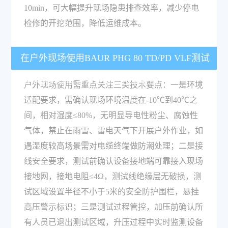
10min，可大幅提升现场隐患排查效率，减少停电
检修的开挖范围，降低运维成本。
在户外现场使用BAUR PHG 80 TD/PD VLF测试
和诊断系统需要注意哪些技术要点？
户外现场使用需重点关注三类技术要点：一是环境
适配要求，需确认现场环境温度在-10℃到40℃之
间，相对湿度≤80%，无明显导电性粉尘、腐蚀性
气体，禁止在雨雪、雷电天气下开展户外作业，如
遇湿度较高场景需对电缆终端做防潮处理；二是接
线安全要求，测试前确认设备接地端可靠接入现场
接地网，接地电阻≤4Ω，测试线绝缘层无破损，测
试区域设置半径不小于5米的安全防护围栏，悬挂
高压警示标识；三是测试过程管控，加压前确认所
有人员已退出测试区域，升压过程中实时监测设备