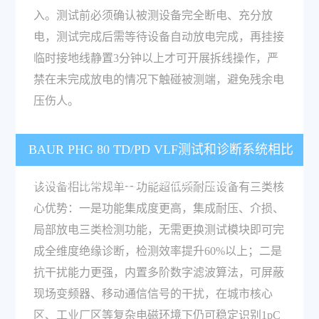
入。测试前必须确认被测设备完全断电、充分放
电，测试完成后需等待设备自动放电完成，再挂接
临时接地线静置3分钟以上才可开展拆线操作，严
禁在未完成放电的情况下触碰被测端，避免残余电
压伤人。
BAUR PHG 80 TD/PD VLF测试和诊断系统相比
常规超低频耐压设备有哪些技术优势？
该设备相比常规单一功能超低频耐压设备有三类核
心优势：一是功能集成度更高，集成耐压、介损、
局部放电三类检测功能，无需更换测试模块即可完
成全维度绝缘诊断，检测效率提升60%以上；二是
抗干扰能力更强，内置多阶数字滤波算法，可屏蔽
现场变频器、移动通信信号的干扰，在城市核心
区、工业厂区等复杂电磁环境下仍可稳定识别1pC