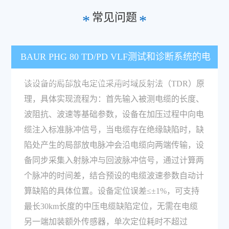
常见问题
*
*
BAUR PHG 80 TD/PD VLF测试和诊断系统的电
缆局部放电定位功能是如何实现的？
该设备的局部放电定位采用时域反射法（TDR）原
理，具体实现流程为：首先输入被测电缆的长度、
波阻抗、波速等基础参数，设备在加压过程中向电
缆注入标准脉冲信号，当电缆存在绝缘缺陷时，缺
陷处产生的局部放电脉冲会沿电缆向两端传输，设
备同步采集入射脉冲与回波脉冲信号，通过计算两
个脉冲的时间差，结合预设的电缆波速参数自动计
算缺陷的具体位置。设备定位误差≤±1%，可支持
最长30km长度的中压电缆缺陷定位，无需在电缆
另一端加装额外传感器，单次定位耗时不超过