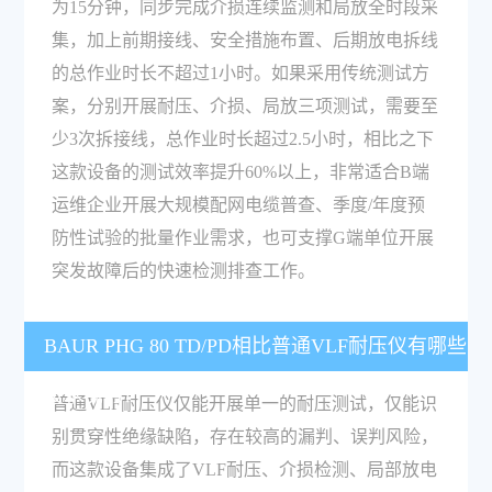
为15分钟，同步完成介损连续监测和局放全时段采
集，加上前期接线、安全措施布置、后期放电拆线
的总作业时长不超过1小时。如果采用传统测试方
案，分别开展耐压、介损、局放三项测试，需要至
少3次拆接线，总作业时长超过2.5小时，相比之下
这款设备的测试效率提升60%以上，非常适合B端
运维企业开展大规模配网电缆普查、季度/年度预
防性试验的批量作业需求，也可支撑G端单位开展
突发故障后的快速检测排查工作。
BAUR PHG 80 TD/PD相比普通VLF耐压仪有哪些
技术优势？
普通VLF耐压仪仅能开展单一的耐压测试，仅能识
别贯穿性绝缘缺陷，存在较高的漏判、误判风险，
而这款设备集成了VLF耐压、介损检测、局部放电