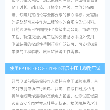
检测的相关条款，测试数据可溯源，输出报告包含
耐压时长、耐压值、介损变化曲线、局放分布图
谱、缺陷判定结论等全部要求的核心指标，无需额
外调整即可直接作为工程验收的合规性佐证材料。
目前该设备已在国内多个省级电网公司、市政电力
工程、轨道交通供电工程的交接验收中投入使用，
测试结果的权威性得到行业广泛认可，可支撑G端
单位的工程验收、质量监管等工作需求。
使用BAUR PHG 80 TD/PD开展中压电缆耐压试
验的操作流程是怎样的？
开展测试前需确保操作人员持有高压试验资质，首
先对被测电缆进行断电、验电、挂接临时接地线，
拆除电缆两端连接的其他电力设备，在测试区域周
边布置安全围栏并悬挂警示标识。接线阶段依次连