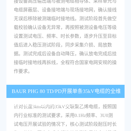
接设备高压输出端与被测电缆相导体、采样单元与
电缆屏蔽层、设备接地端与现场接地网，确认接线
无误后移除被测端临时接地线。测试阶段首先做空
载校验确认设备无异常，再按照被测设备电压等级
设置测试电压、频率、时长参数，逐步升压至目标
值后进入稳压测试阶段，同步采集介损、局放数
据。测试完成后设备自动降压，确认放电完成后挂
接临时接地线再拆线，全程符合国家电网安规的操
作要求。
BAUR PHG 80 TD/PD开展单条35kV电缆的全维
度绝缘诊断的测试时长是多少？
针对长度3km以内的35kV交联聚乙烯电缆，按照国
内行业标准的测试要求，采用0.1Hz频率、3U0测
试电压开展试验的情况下，核心测试阶段耐压时长