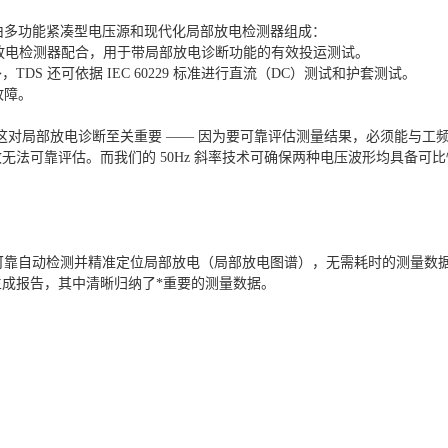
性，由多功能紧凑型电压源和现代化局部放电检测器组成：
部放电检测器配合，用于带局部放电诊断功能的有效投运测试。
DS 还可依据 IEC 60229 标准进行直流（DC）测试和护套测试。
故障。
，这对局部放电诊断至关重要 —— 因为要可靠评估测量结果，必须能与工
法可靠评估。而我们的 50Hz 斜率技术可确保两种电压波形均具备可比
。
，可靠自动检测并精准定位局部放电（局部放电图谱），无需耗时的测量数
成报告，其中清晰归纳了*重要的测量数据。