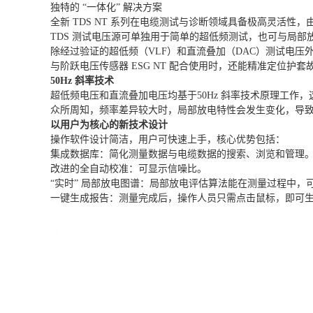
独特的 “一体化” 解决方案
全新 TDS NT 系列在电缆测试与诊断领域具备极高灵活
TDS 测试电压源可单独用于简单的超低频测试，也可与局
除经过验证的超低频（VLF）和直流叠加（DAC）测试电压外，T
与阶跃电压传感器 ESG NT 配合使用时，还能精准定位护套
50Hz 斜率技术
超低频电压和直流叠加电压均基于50Hz 斜率技术原理工作
众所周知，频率差异较大时，局部放电特性会发生变化，导致无
以用户为核心的新技术设计
操作软件设计简洁，用户可快速上手，核心优势包括：
集成数据库：简化测量数据与电缆数据的搜索、浏览和管理
改进的全自动校准：可显示信噪比。
“实时” 局部放电图谱：局部放电评估算法能在测量过程中
一键生成报告：测量完成后，操作人员只需点击鼠标，即可生