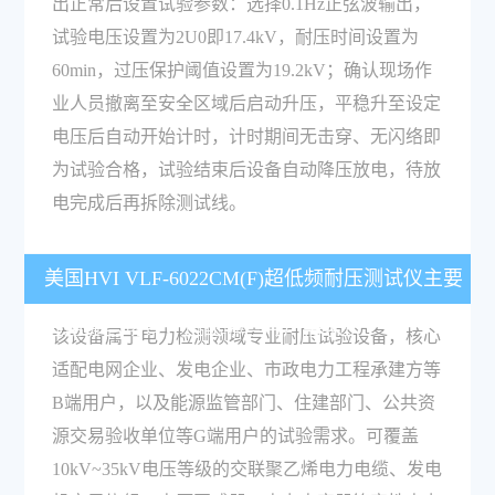
出正常后设置试验参数：选择0.1Hz正弦波输出，
试验电压设置为2U0即17.4kV，耐压时间设置为
60min，过压保护阈值设置为19.2kV；确认现场作
业人员撤离至安全区域后启动升压，平稳升至设定
电压后自动开始计时，计时期间无击穿、无闪络即
为试验合格，试验结束后设备自动降压放电，待放
电完成后再拆除测试线。
美国HVI VLF-6022CM(F)超低频耐压测试仪主要
适用哪些场景，适配哪些用户需求？
该设备属于电力检测领域专业耐压试验设备，核心
适配电网企业、发电企业、市政电力工程承建方等
B端用户，以及能源监管部门、住建部门、公共资
源交易验收单位等G端用户的试验需求。可覆盖
10kV~35kV电压等级的交联聚乙烯电力电缆、发电