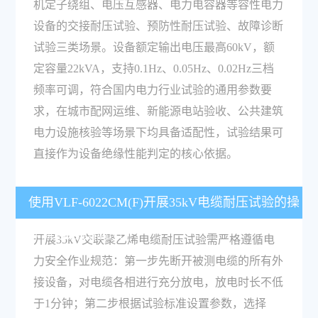
机定子绕组、电压互感器、电力电容器等容性电力
设备的交接耐压试验、预防性耐压试验、故障诊断
试验三类场景。设备额定输出电压最高60kV，额
定容量22kVA，支持0.1Hz、0.05Hz、0.02Hz三档
频率可调，符合国内电力行业试验的通用参数要
求，在城市配网运维、新能源电站验收、公共建筑
电力设施核验等场景下均具备适配性，试验结果可
直接作为设备绝缘性能判定的核心依据。
使用VLF-6022CM(F)开展35kV电缆耐压试验的操
作流程是怎样的？
开展35kV交联聚乙烯电缆耐压试验需严格遵循电
力安全作业规范：第一步先断开被测电缆的所有外
接设备，对电缆各相进行充分放电，放电时长不低
于1分钟；第二步根据试验标准设置参数，选择