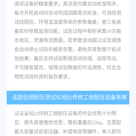
测试设备的精度要求；其次是内置自动校准程序，
每次开机启动时自动完成回路零点校准，可消除测
试线阻抗、环境温湿度带来的参数偏差；第三是具
备实时参数监测功能，试验过程中每秒采集10次输
出电压、泄漏电流数据，若参数波动超过设定阈值
会自动停止试验并触发告警，避免异常数据干扰试
验结果；最后支持试验数据自动存储、加密导出，
不可随意篡改，保障试验数据的可追溯性，符合合
规性试验的资料留存要求。
该超低频耐压测试仪相比传统工频耐压设备有哪
些作业优势？
该设备相比传统工频耐压设备的作业优势十分明
显：首先是便携性优势，整机重量仅22kg，无需配
套大容量试验变压器、补偿电容等辅件，单人即可