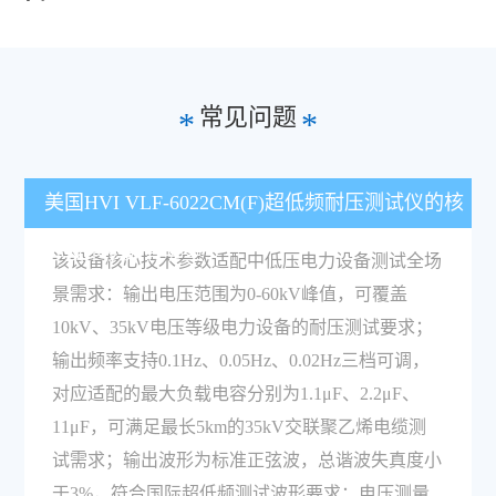
常见问题
*
*
美国HVI VLF-6022CM(F)超低频耐压测试仪的核
心技术参数有哪些？
该设备核心技术参数适配中低压电力设备测试全场
景需求：输出电压范围为0-60kV峰值，可覆盖
10kV、35kV电压等级电力设备的耐压测试要求；
输出频率支持0.1Hz、0.05Hz、0.02Hz三档可调，
对应适配的最大负载电容分别为1.1μF、2.2μF、
11μF，可满足最长5km的35kV交联聚乙烯电缆测
试需求；输出波形为标准正弦波，总谐波失真度小
于3%，符合国际超低频测试波形要求；电压测量