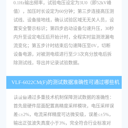
0.1Hz输出频率，试验电压设定为3U0（即52kV峰
值），加压时长设定为60分钟；第三步连接高压测
试线、设备接地线，确认试验区域无无关人员，设
置安全警示标识；第四步启动设备匀速升压，30秒
内升至设定电压后开始计时，全程实时监测泄漏电
流变化；第五步计时结束后匀速降压至0V，切断
设备电源，对被测电缆进行至少3次充分放电后拆
除测试线，导出并记录试验数据。
VLF-6022CM(F)的测试数据准确性可通过哪些机
制保障？
该设备通过多重技术机制保障测试数据的准确性：
首先是硬件层面配置高精度采样模块，电压采样误
差≤±2%，电流采样精度可达微安级，误差≤±5%，
输出正弦波失真度小于3%，完全符合行业标准对