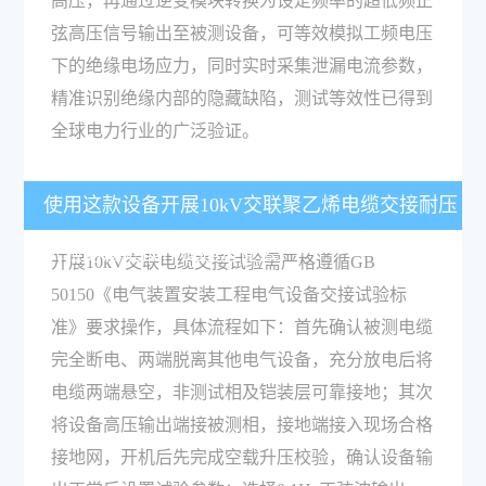
高压，再通过逆变模块转换为设定频率的超低频正
弦高压信号输出至被测设备，可等效模拟工频电压
下的绝缘电场应力，同时实时采集泄漏电流参数，
精准识别绝缘内部的隐藏缺陷，测试等效性已得到
全球电力行业的广泛验证。
使用这款设备开展10kV交联聚乙烯电缆交接耐压
试验的规范操作流程是什么？
开展10kV交联电缆交接试验需严格遵循GB
50150《电气装置安装工程电气设备交接试验标
准》要求操作，具体流程如下：首先确认被测电缆
完全断电、两端脱离其他电气设备，充分放电后将
电缆两端悬空，非测试相及铠装层可靠接地；其次
将设备高压输出端接被测相，接地端接入现场合格
接地网，开机后先完成空载升压校验，确认设备输