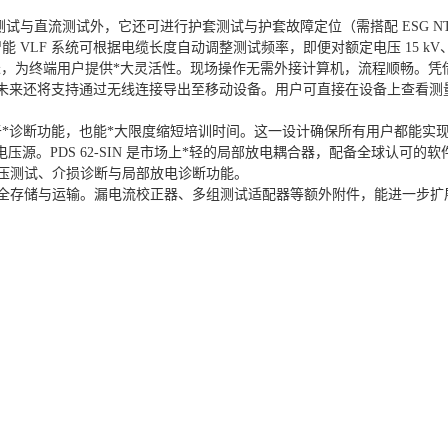
频）测试与直流测试外，它还可进行护套测试与护套故障定位（需搭配 ESG
LF 系统可根据电缆长度自动调整测试频率，即便对额定电压 15 kV、
 米，为终端用户提供*大灵活性。现场操作无需外接计算机，流程顺畅。凭借直观
出，未来还将支持通过无线连接导出至移动设备。用户可直接在设备上查看
*诊断功能，也能*大限度缩短培训时间。这一设计确保所有用户都能实现
电压源。PDS 62-SIN 是市场上*轻的局部放电耦合器，配备全球认可的软件
具备耐压测试、介损诊断与局部放电诊断功能。
N 运输箱，可实现安全存储与运输。漏电流校正器、多组测试适配器等额外附件，